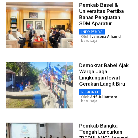
Pemkab Basel &
Universitas Pertiba
Bahas Penguatan
SDM Aparatur
INFO PEMDA
Oleh
Ivansona Alhamd
baru saja
Demokrat Babel Ajak
Warga Jaga
Lingkungan lewat
Gerakan Langit Biru
REGIONAL
Oleh
Arif Juliantoro
baru saja
Pemkab Bangka
Tengah Luncurkan
"BEDULANG", Inovasi