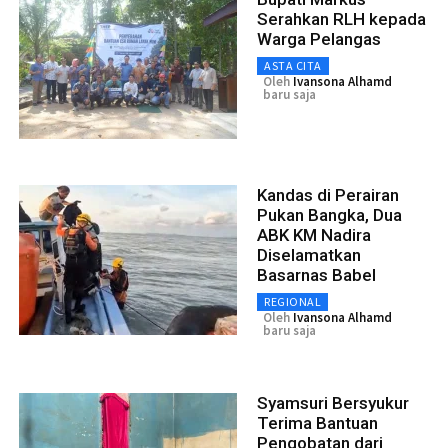
Serahkan RLH kepada
Warga Pelangas
ASTA CITA
Oleh
Ivansona Alhamd
baru saja
Kandas di Perairan
Pukan Bangka, Dua
ABK KM Nadira
Diselamatkan
Basarnas Babel
REGIONAL
Oleh
Ivansona Alhamd
baru saja
Syamsuri Bersyukur
Terima Bantuan
Pengobatan dari