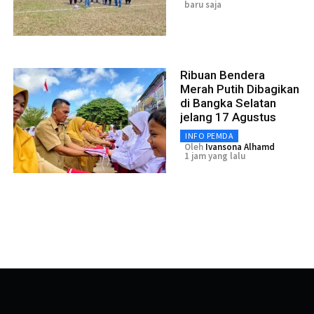
baru saja
Ribuan Bendera
Merah Putih Dibagikan
di Bangka Selatan
jelang 17 Agustus
INFO PEMDA
Oleh
Ivansona Alhamd
1 jam yang lalu