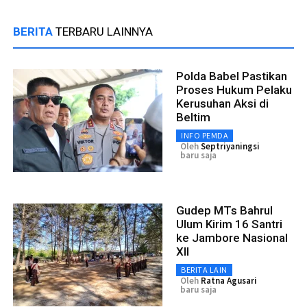
BERITA
TERBARU LAINNYA
Polda Babel Pastikan
Proses Hukum Pelaku
Kerusuhan Aksi di
Beltim
INFO PEMDA
Oleh
Septriyaningsi
baru saja
Gudep MTs Bahrul
Ulum Kirim 16 Santri
ke Jambore Nasional
XII
BERITA LAIN
Oleh
Ratna Agusari
baru saja