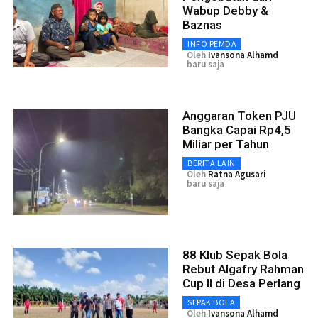
Wabup Debby &
Baznas
INFO PEMDA
Oleh
Ivansona Alhamd
baru saja
Anggaran Token PJU
Bangka Capai Rp4,5
Miliar per Tahun
BERITA LAIN
Oleh
Ratna Agusari
baru saja
88 Klub Sepak Bola
Rebut Algafry Rahman
Cup II di Desa Perlang
SEPAK BOLA
Oleh
Ivansona Alhamd