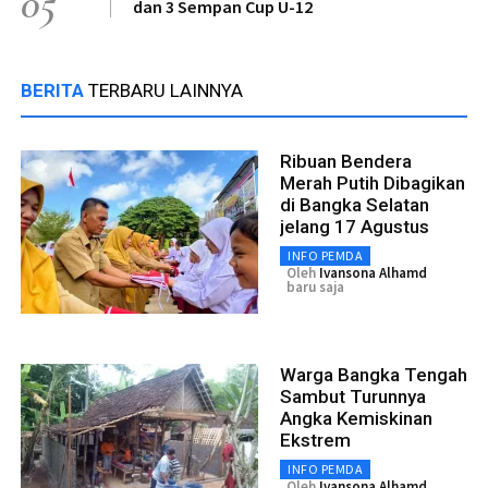
05
dan 3 Sempan Cup U-12
BERITA
TERBARU LAINNYA
Ribuan Bendera
Merah Putih Dibagikan
di Bangka Selatan
jelang 17 Agustus
INFO PEMDA
Oleh
Ivansona Alhamd
baru saja
Warga Bangka Tengah
Sambut Turunnya
Angka Kemiskinan
Ekstrem
INFO PEMDA
Oleh
Ivansona Alhamd