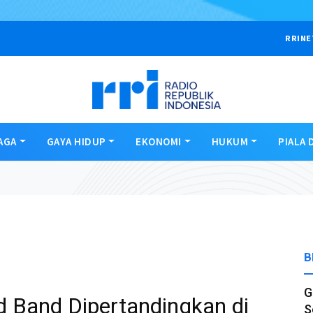
RRINE
AGA
GAYA HIDUP
EKONOMI
HUKUM
PIALA 
B
G
 Band Dipertandingkan di
S