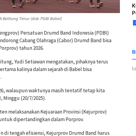
K
P
 Belitung Timur (dok: PDBI Babel)
(Pengprov) Persatuan Drumd Band Indonesia (PDBI)
ndorong Cabang Olahraga (Cabor) Drumd Band bisa
Porprov) tahun 2026.
B
itung, Yudi Setiawan mengatakan, pihaknya terus
Lo
tama kalinya dalam sejarah di Babel bisa
.
, walaupun waktunya masih tentatif tetap kita
, Minggu (20/7/2025).
sten melaksanakan Kejuaraan Provinsi (Kejurprov)
 untuk dipertandingkan dalam Porprov.
n di tengah efisiensi, Kejurprov Drumd Band harus