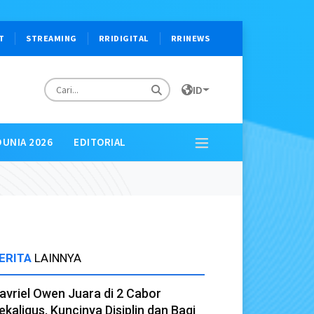
×
T
STREAMING
RRIDIGITAL
RRINEWS
ID
DUNIA 2026
EDITORIAL
ERITA
LAINNYA
avriel Owen Juara di 2 Cabor
ekaligus, Kuncinya Disiplin dan Bagi