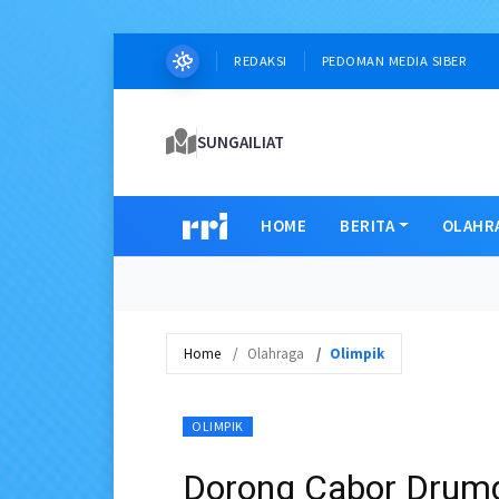
×
REDAKSI
PEDOMAN MEDIA SIBER
SUNGAILIAT
HOME
BERITA
OLAHR
Home
Olahraga
Olimpik
OLIMPIK
Dorong Cabor Drumd