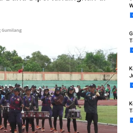
W
ng Gumilang
G
T
K
J
K
T