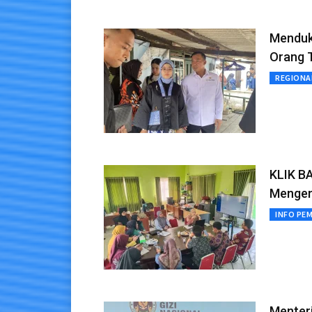
Menduk
Orang 
REGIONA
KLIK B
Mengem
INFO PE
Menteri