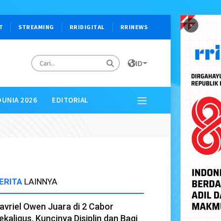
×
T
STREAMING
RRIDIGITAL
RRINEWS
ID
DUNIA 2026
EDITORIAL
ERITA
LAINNYA
avriel Owen Juara di 2 Cabor
ekaligus, Kuncinya Disiplin dan Bagi