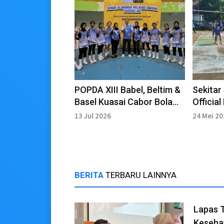
POPDA XIII Babel, Beltim &
Sekitar
Basel Kuasai Cabor Bola
Officia
Voli
Berlaga
13 Jul 2026
24 Mei 2
BERITA
TERBARU LAINNYA
Lapas 
Keseha