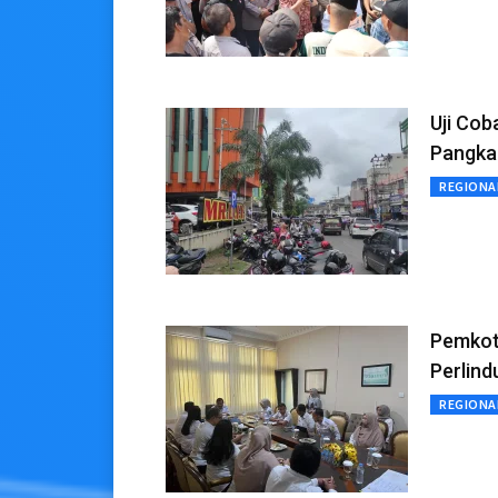
Uji Cob
Pangkal
REGIONA
Pemkot
Perlind
REGIONA