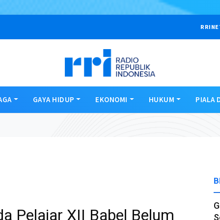
RRINE
AGA
GAYA HIDUP
EKONOMI
HUKUM
PIALA 
B
G
a Pelajar XII Babel Belum
S