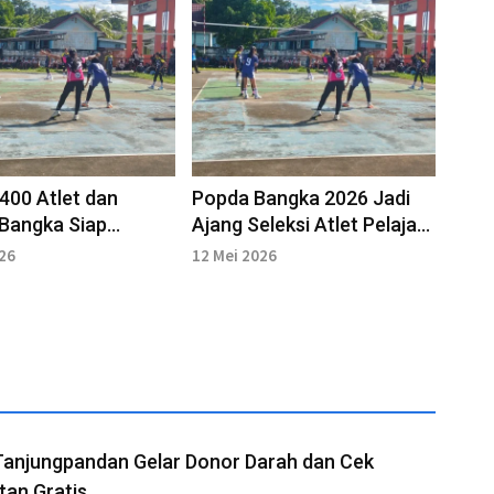
 400 Atlet dan
Popda Bangka 2026 Jadi
l Bangka Siap
Ajang Seleksi Atlet Pelajar
 di Porprov 2026
Berprestasi
026
12 Mei 2026
Tanjungpandan Gelar Donor Darah dan Cek
tan Gratis