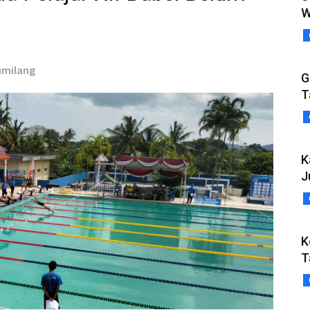
W
umilang
G
T
K
J
K
T