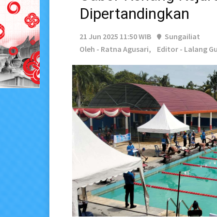
Dipertandingkan
21 Jun 2025 11:50 WIB
Sungailiat
Oleh - Ratna Agusari,
Editor - Lalang G