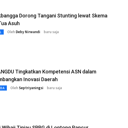
bangga Dorong Tangani Stunting lewat Skema
Tua Asuh
Oleh
Deby Nirwandi
baru saja
L
ANGDU Tingkatkan Kompetensi ASN dalam
bangkan Inovasi Daerah
Oleh
Septriyaningsi
baru saja
MDA
 Wihaji Tinjau SPPG di Lontong Pancur