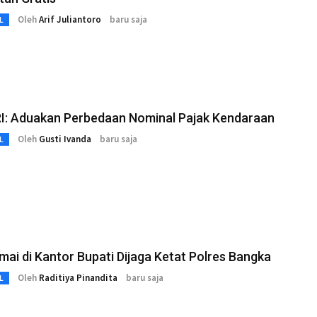
Oleh
Arif Juliantoro
baru saja
L
RI: Aduakan Perbedaan Nominal Pajak Kendaraan
Oleh
Gusti Ivanda
baru saja
L
mai di Kantor Bupati Dijaga Ketat Polres Bangka
Oleh
Raditiya Pinandita
baru saja
L