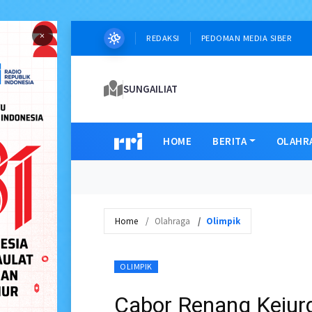
×
REDAKSI
PEDOMAN MEDIA SIBER
SUNGAILIAT
HOME
BERITA
OLAHR
Home
Olahraga
Olimpik
OLIMPIK
Cabor Renang Kejurd