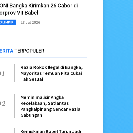
ONI Bangka Kirimkan 26 Cabor di
orprov VII Babel
28 Jul 2026
OLIMPIK
ERITA
TERPOPULER
Razia Rokok Ilegal di Bangka,
01
Mayoritas Temuan Pita Cukai
Tak Sesuai
Meminimalisir Angka
02
Kecelakaan, Satlantas
Pangkalpinang Gencar Razia
Gabungan
Kemiskinan Babel Turun Jadi