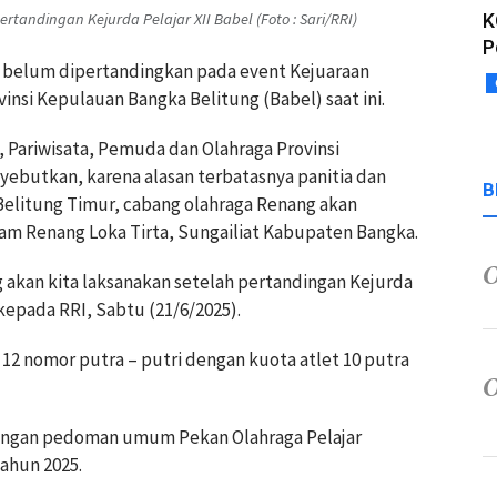
tandingan Kejurda Pelajar XII Babel (Foto : Sari/RRI)
K
P
g belum dipertandingkan pada event Kejuaraan
vinsi Kepulauan Bangka Belitung (Babel) saat ini.
 Pariwisata, Pemuda dan Olahraga Provinsi
ebutkan, karena alasan terbatasnya panitia dan
B
Belitung Timur, cabang olahraga Renang akan
olam Renang Loka Tirta, Sungailiat Kabupaten Bangka.
 akan kita laksanakan setelah pertandingan Kejurda
kepada RRI, Sabtu (21/6/2025).
2 nomor putra – putri dengan kuota atlet 10 putra
dengan pedoman umum Pekan Olahraga Pelajar
ahun 2025.