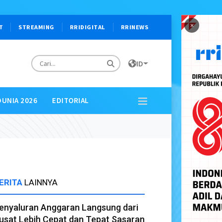
×
T
STREAMING
RRIDIGITAL
RRINEWS
ID
DUNIA 2026
EDITORIAL
ERITA
LAINNYA
enyaluran Anggaran Langsung dari
usat Lebih Cepat dan Tepat Sasaran