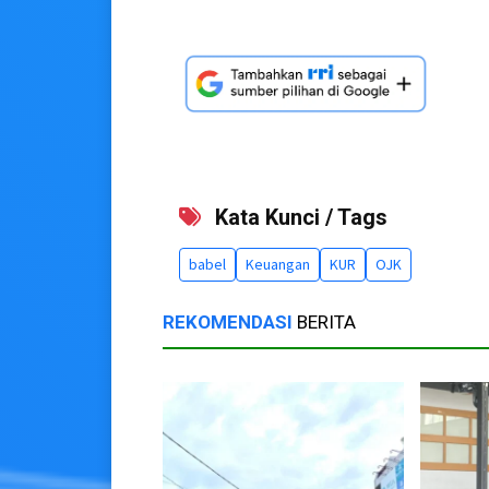
Kata Kunci / Tags
babel
Keuangan
KUR
OJK
REKOMENDASI
BERITA