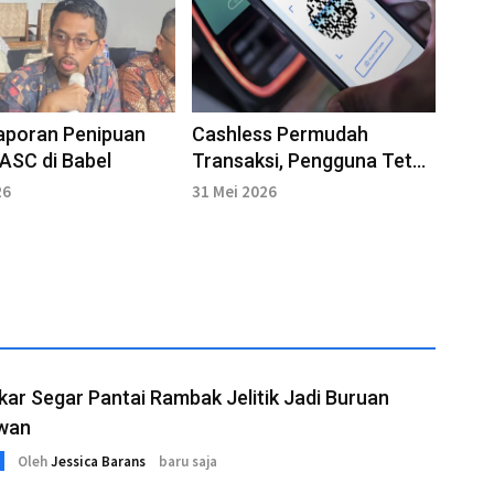
aporan Penipuan
Cashless Permudah
ASC di Babel
Transaksi, Pengguna Tetap
Perlu Kendalikan
26
31 Mei 2026
Pengeluaran
kar Segar Pantai Rambak Jelitik Jadi Buruan
wan
Oleh
Jessica Barans
baru saja