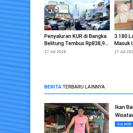
Penyaluran KUR di Bangka
3.180 L
Belitung Tembus Rp838,99
Masuk I
Miliar
27 Jul 2026
27 Jul 20
BERITA
TERBARU LAINNYA
Ikan Ba
Wisata
KULINER