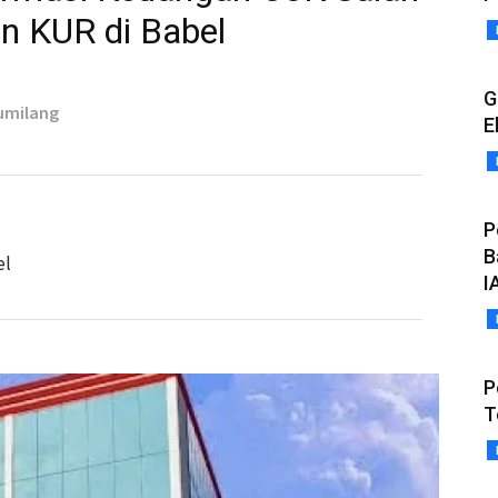
n KUR di Babel
G
Gumilang
E
P
B
el
I
P
T