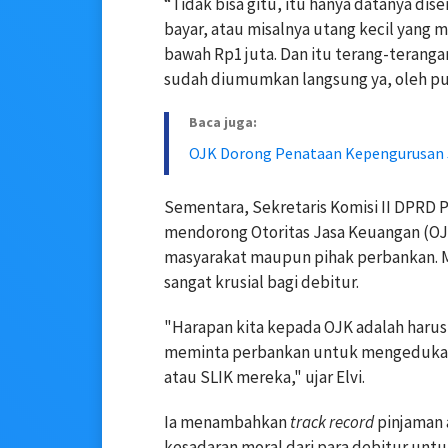
“Tidak bisa gitu, itu hanya datanya d
bayar, atau misalnya utang kecil yang m
bawah Rp1 juta. Dan itu terang-teranga
sudah diumumkan langsung ya, oleh pus
Baca juga:
OJK Dorong Penataan Kepengurusan 
Sementara, Sekretaris Komisi II DPRD P
mendorong Otoritas Jasa Keuangan (OJ
masyarakat maupun pihak perbankan. 
sangat krusial bagi debitur.
"Harapan kita kepada OJK adalah harus 
meminta perbankan untuk mengedukasi
atau SLIK mereka," ujar Elvi.
Ia menambahkan
track record
pinjaman 
kesadaran moral dari para debitur unt