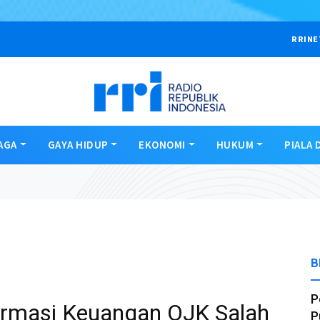
RRINE
AGA
GAYA HIDUP
EKONOMI
HUKUM
PIALA 
B
P
ormasi Keuangan OJK Salah
P