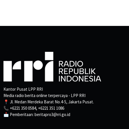
Kantor Pusat LPP RRI
Media radio berita online terpercaya - LPP RRI
📍 Jl. Medan Merdeka Barat No.4-5, Jakarta Pusat.
📞 +6221 350 0584, +6221 351 1086
📩 Pemberitaan: beritapro3@rri.go.id