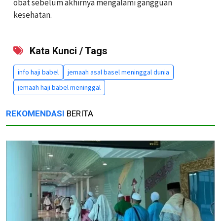
obat sebelum akhirnya mengalami gangguan
kesehatan.
Kata Kunci / Tags
info haji babel
jemaah asal basel meninggal dunia
jemaah haji babel meninggal
REKOMENDASI
BERITA