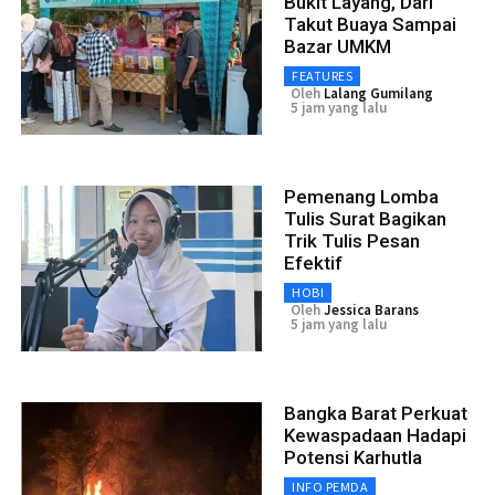
Bukit Layang, Dari
Takut Buaya Sampai
Bazar UMKM
FEATURES
Oleh
Lalang Gumilang
5 jam yang lalu
Pemenang Lomba
Tulis Surat Bagikan
Trik Tulis Pesan
Efektif
HOBI
Oleh
Jessica Barans
5 jam yang lalu
Bangka Barat Perkuat
Kewaspadaan Hadapi
Potensi Karhutla
INFO PEMDA