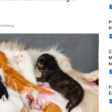
P
Gumilang
P
C
M
k
F
E