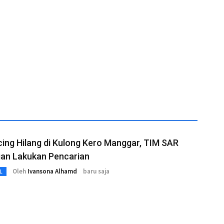
ng Hilang di Kulong Kero Manggar, TIM SAR
an Lakukan Pencarian
Oleh
Ivansona Alhamd
baru saja
L