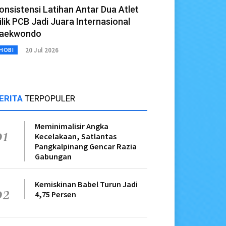
onsistensi Latihan Antar Dua Atlet
ilik PCB Jadi Juara Internasional
aekwondo
20 Jul 2026
HOBI
ERITA
TERPOPULER
Meminimalisir Angka
01
Kecelakaan, Satlantas
Pangkalpinang Gencar Razia
Gabungan
Kemiskinan Babel Turun Jadi
02
4,75 Persen