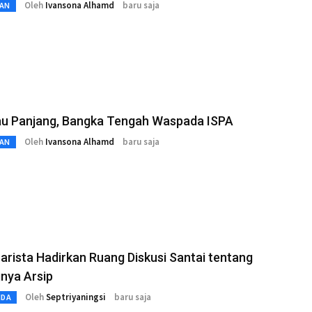
Oleh
Ivansona Alhamd
baru saja
AN
u Panjang, Bangka Tengah Waspada ISPA
Oleh
Ivansona Alhamd
baru saja
AN
arista Hadirkan Ruang Diskusi Santai tentang
nya Arsip
Oleh
Septriyaningsi
baru saja
MDA