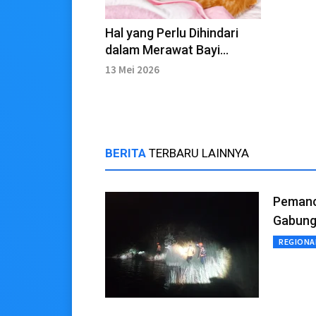
Hal yang Perlu Dihindari
dalam Merawat Bayi
Kucing
13 Mei 2026
BERITA
TERBARU LAINNYA
Pemanci
Gabung
REGIONA