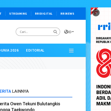
×
T
STREAMING
RRIDIGITAL
RRINEWS
ID
DUNIA 2026
EDITORIAL
ERITA
LAINNYA
erita Owen Tekuni Bulutangkis
ingga Taekwondo