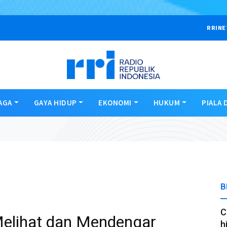
RRINE
AGA
GAYA HIDUP
EKONOMI
HUKUM
PIALA 
B
C
Melihat dan Mendengar
h