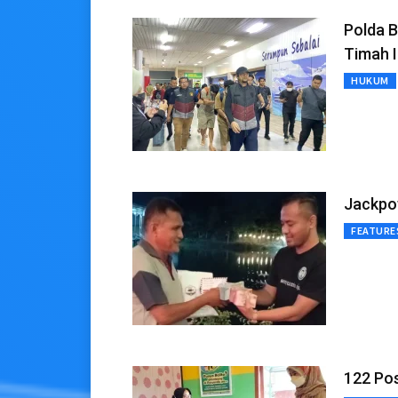
Polda B
Timah I
HUKUM
Jackpot
FEATURE
122 Pos