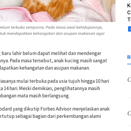
K
C
T
g belum terbuka sempurna. Pada masa awal kehidupannya,
untuk mendapatkan kehangatan dan asupan makanan agar
ng baru lahir belum dapat melihat dan mendengar
B
ya. Pada masa tersebut, anak kucing masih sangat
apatkan kehangatan dan asupan makanan.
iasanya mulai terbuka pada usia tujuh hingga 10 hari
a 14 hari. Meski demikian, penglihatannya masih
bangan mata masih berlangsung.
dard yang dikutip Forbes Advisor menjelaskan anak
tertutup sebagai bagian dari perkembangan alami