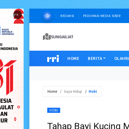
×
REDAKSI
PEDOMAN MEDIA SIBER
SUNGAILIAT
HOME
BERITA
OLAHR
Home
Gaya Hidup
Hobi
HOBI
Tahap Bayi Kucing 