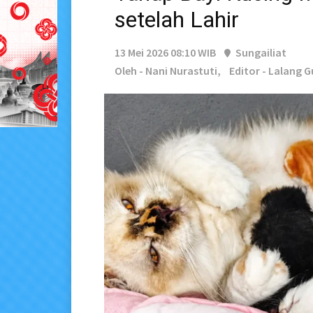
setelah Lahir
13 Mei 2026 08:10 WIB
Sungailiat
Oleh - Nani Nurastuti,
Editor - Lalang 