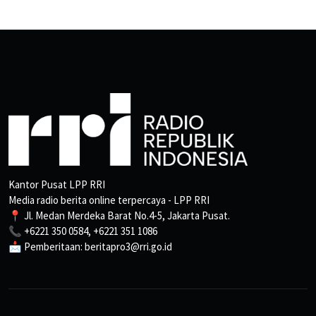
Kantor Pusat LPP RRI
Media radio berita online terpercaya - LPP RRI
📍 Jl. Medan Merdeka Barat No.4-5, Jakarta Pusat.
📞 +6221 350 0584, +6221 351 1086
📩 Pemberitaan: beritapro3@rri.go.id