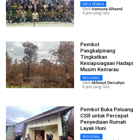
INFO PEMDA
Oleh
Ivansona Alhamd
4 jam yang lalu
Pemkot
Pangkalpinang
Tingkatkan
Kesiapsiagaan Hadapi
Musim Kemarau
REGIONAL
Oleh
Akhmad Dwicahyo
6 jam yang lalu
Pemkot Buka Peluang
CSR untuk Percepat
Penyediaan Rumah
Layak Huni
REGIONAL