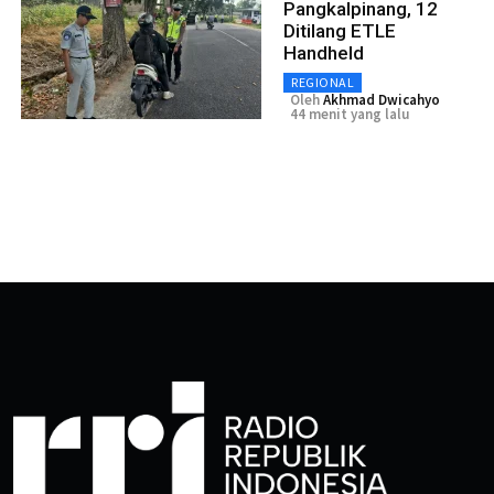
Pangkalpinang, 12
Ditilang ETLE
Handheld
REGIONAL
Oleh
Akhmad Dwicahyo
44 menit yang lalu