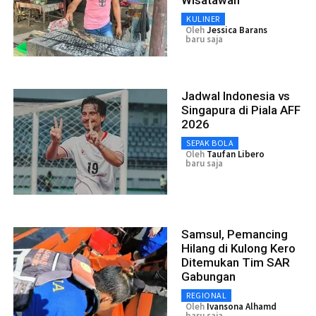
KULINER
Oleh
Jessica Barans
baru saja
Jadwal Indonesia vs
Singapura di Piala AFF
2026
SEPAK BOLA
Oleh
Taufan Libero
baru saja
Samsul, Pemancing
Hilang di Kulong Kero
Ditemukan Tim SAR
Gabungan
REGIONAL
Oleh
Ivansona Alhamd
baru saja