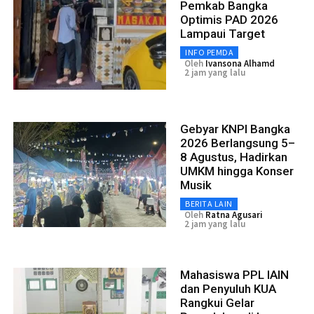
Pemkab Bangka
Optimis PAD 2026
Lampaui Target
INFO PEMDA
Oleh
Ivansona Alhamd
2 jam yang lalu
Gebyar KNPI Bangka
2026 Berlangsung 5–
8 Agustus, Hadirkan
UMKM hingga Konser
Musik
BERITA LAIN
Oleh
Ratna Agusari
2 jam yang lalu
Mahasiswa PPL IAIN
dan Penyuluh KUA
Rangkui Gelar