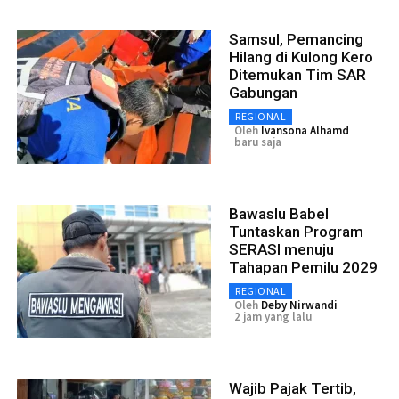
Samsul, Pemancing
Hilang di Kulong Kero
Ditemukan Tim SAR
Gabungan
REGIONAL
Oleh
Ivansona Alhamd
baru saja
Bawaslu Babel
Tuntaskan Program
SERASI menuju
Tahapan Pemilu 2029
REGIONAL
Oleh
Deby Nirwandi
2 jam yang lalu
Wajib Pajak Tertib,