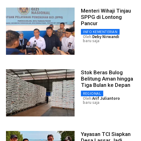
Menteri Wihaji Tinjau
SPPG di Lontong
Pancur
INFO KEMENTERIAN
Oleh
Deby Nirwandi
baru saja
Stok Beras Bulog
Belitung Aman hingga
Tiga Bulan ke Depan
REGIONAL
Oleh
Arif Juliantoro
baru saja
Yayasan TCI Siapkan
Desa Lassar Jadi