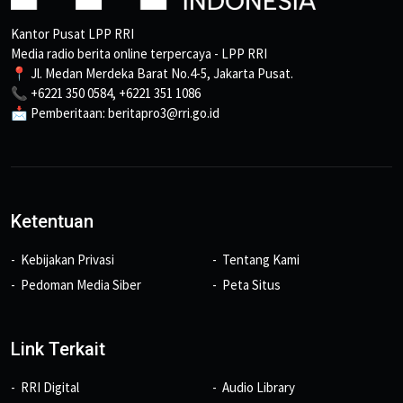
Kantor Pusat LPP RRI
Media radio berita online terpercaya - LPP RRI
📍 Jl. Medan Merdeka Barat No.4-5, Jakarta Pusat.
📞 +6221 350 0584, +6221 351 1086
📩 Pemberitaan: beritapro3@rri.go.id
Ketentuan
Kebijakan Privasi
Tentang Kami
Pedoman Media Siber
Peta Situs
Link Terkait
RRI Digital
Audio Library