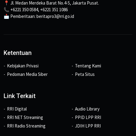
📍 Jl. Medan Merdeka Barat No.4-5, Jakarta Pusat.
📞 +6221 350 0584, +6221 351 1086
📩 Pemberitaan: beritapro3@rri.go.id
Ketentuan
Kebijakan Privasi
Tentang Kami
Pedoman Media Siber
Peta Situs
Link Terkait
RRI Digital
Audio Library
RRI NET Streaming
PPID LPP RRI
RRI Radio Streaming
JDIH LPP RRI