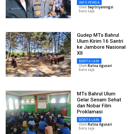
INFO PEMDA
Oleh
Septriyaningsi
baru saja
Gudep MTs Bahrul
Ulum Kirim 16 Santri
ke Jambore Nasional
XII
BERITA LAIN
Oleh
Ratna Agusari
baru saja
MTs Bahrul Ulum
Gelar Senam Sehat
dan Nobar Film
Proklamasi
BERITA LAIN
Oleh
Ratna Agusari
baru saja