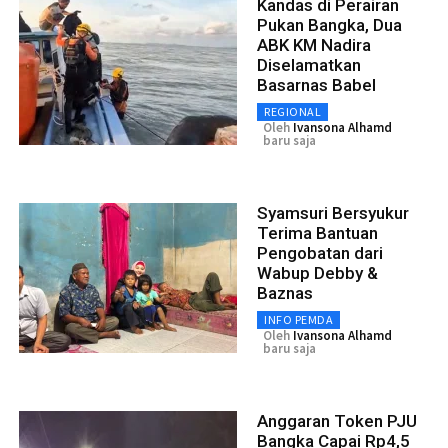
Kandas di Perairan
Pukan Bangka, Dua
ABK KM Nadira
Diselamatkan
Basarnas Babel
REGIONAL
Oleh
Ivansona Alhamd
baru saja
Syamsuri Bersyukur
Terima Bantuan
Pengobatan dari
Wabup Debby &
Baznas
INFO PEMDA
Oleh
Ivansona Alhamd
baru saja
Anggaran Token PJU
Bangka Capai Rp4,5