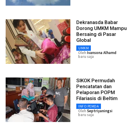
Dekranasda Babar
Dorong UMKM Mampu
Bersaing di Pasar
Global
UMKM
Oleh
Ivansona Alhamd
baru saja
SIKOK Permudah
Pencatatan dan
Pelaporan POPM
Filariasis di Beltim
INFO PEMDA
Oleh
Septriyaningsi
baru saja