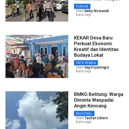
HUKUM
Oleh
Deby Nirwandi
baru saja
KEKAR Desa Baru
Perkuat Ekonomi
Kreatif dan Identitas
Budaya Lokal
INFO PEMDA
Oleh
Septriyaningsi
baru saja
BMKG Belitung: Warga
Diminta Waspadai
Angin Kencang
REGIONAL
Oleh
Taufan Libero
baru saja