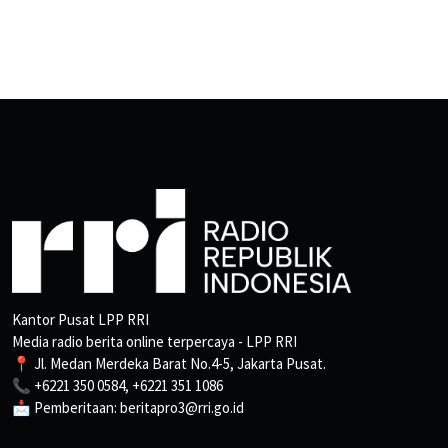
Kantor Pusat LPP RRI
Media radio berita online terpercaya - LPP RRI
📍 Jl. Medan Merdeka Barat No.4-5, Jakarta Pusat.
📞 +6221 350 0584, +6221 351 1086
📩 Pemberitaan: beritapro3@rri.go.id