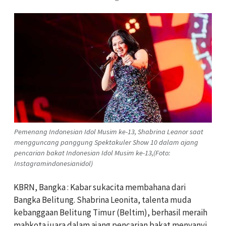
Pemenang Indonesian Idol Musim ke-13, Shabrina Leanor saat
mengguncang panggung Spektakuler Show 10 dalam ajang
pencarian bakat Indonesian Idol Musim ke-13,(Foto:
Instagramindonesianidol)
KBRN, Bangka : Kabar sukacita membahana dari
Bangka Belitung. Shabrina Leonita, talenta muda
kebanggaan Belitung Timur (Beltim), berhasil meraih
mahkota juara dalam ajang pencarian bakat menyanyi