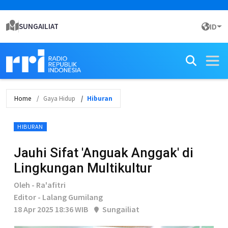
SUNGAILIAT
ID
Home
Gaya Hidup
Hiburan
HIBURAN
Jauhi Sifat 'Anguak Anggak' di
Lingkungan Multikultur
Oleh - Ra'afitri
Editor - Lalang Gumilang
18 Apr 2025 18:36 WIB
Sungailiat