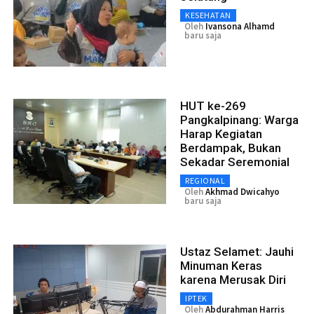
KESEHATAN
Oleh
Ivansona Alhamd
baru saja
HUT ke-269
Pangkalpinang: Warga
Harap Kegiatan
Berdampak, Bukan
Sekadar Seremonial
REGIONAL
Oleh
Akhmad Dwicahyo
baru saja
Ustaz Selamet: Jauhi
Minuman Keras
karena Merusak Diri
IPTEK
Oleh
Abdurahman Harris