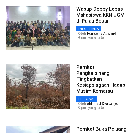
Wabup Debby Lepas
Mahasiswa KKN UGM
di Pulau Besar
INFO PEMDA
Oleh
Ivansona Alhamd
4 jam yang lalu
Pemkot
Pangkalpinang
Tingkatkan
Kesiapsiagaan Hadapi
Musim Kemarau
REGIONAL
Oleh
Akhmad Dwicahyo
6 jam yang lalu
Pemkot Buka Peluang