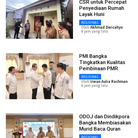
CSR untuk Percepat
Penyediaan Rumah
Layak Huni
REGIONAL
Oleh
Akhmad Dwicahyo
6 jam yang lalu
PMI Bangka
Tingkatkan Kualitas
Pembinaan PMR
REGIONAL
Oleh
Irwan Aulia Rachman
6 jam yang lalu
ODOJ dan Dindikpora
Bangka Membiasakan
Murid Baca Quran
REGIONAL