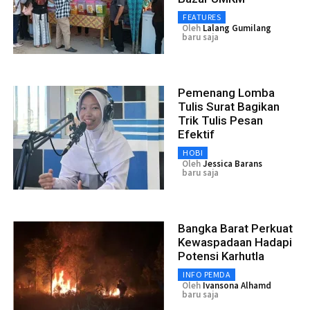
FEATURES
Oleh
Lalang Gumilang
baru saja
Pemenang Lomba
Tulis Surat Bagikan
Trik Tulis Pesan
Efektif
HOBI
Oleh
Jessica Barans
baru saja
Bangka Barat Perkuat
Kewaspadaan Hadapi
Potensi Karhutla
INFO PEMDA
Oleh
Ivansona Alhamd
baru saja