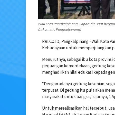
Wali Kota Pangkalpinang, Saparudin saat berju
Diskominfo Pangkalpinang)
RRI.CO.ID, Pangkalpinang - Wali Kota 
Kebudayaan untuk memperjuangkan p
Menurutnya, sebagai ibu kota provinsi 
perjuangan kemerdekaan, gedung keseni
menghadirkan nilai edukasi kepada gene
“Dengan adanya gedung kesenian, sega
terpusat. Di gedung itu pula akan mena
masyarakat untuk bangsa,” ujarnya, 1 Ap
Untuk merealisasikan hal tersebut, usai
Nasional (HFN), di Taman Budaya Embu