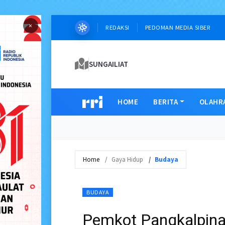
×
REDAKSI
PEDOMAN MEDIA SIBER
SUNGAILIAT
HOME
BERITA
OLAHR
Home
Gaya Hidup
Budaya
BUDAYA
Pemkot Pangkalpina