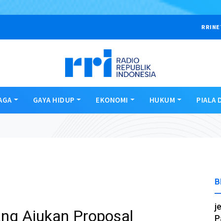
RRINE
AGA
GAYA HIDUP
EKONOMI
HUKUM
PIALA 
B
j
ng Ajukan Proposal
P