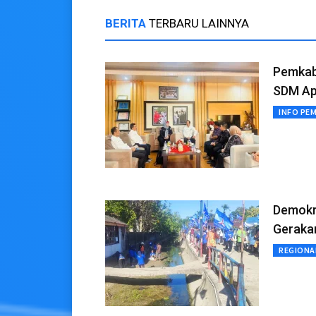
BERITA
TERBARU LAINNYA
Pemkab 
SDM Ap
INFO PE
Demokr
Gerakan
REGIONA