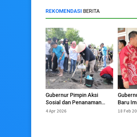
REKOMENDASI
BERITA
Gubernur Pimpin Aksi
Gubernu
Sosial dan Penanaman
Baru I
Mangrove di Pesisir Pantai
Perkuat
4 Apr 2026
18 Feb 2
Antaru