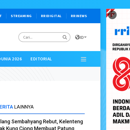
×
T
STREAMING
RRIDIGITAL
RRINEWS
ID
DUNIA 2026
EDITORIAL
ERITA
LAINNYA
elang Sembahyang Rebut, Kelenteng
ak Kung Ciong Membuat Patung