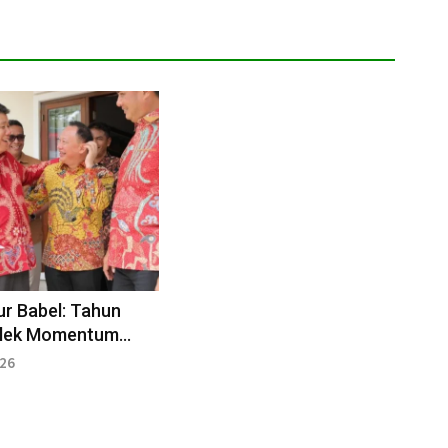
r Babel: Tahun
mlek Momentum
 Toleransi
026
mat