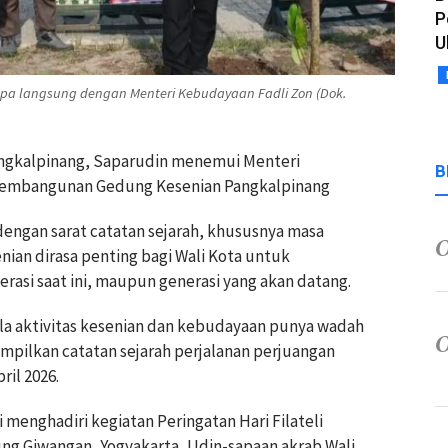
P
U
mpa langsung dengan Menteri Kebudayaan Fadli Zon (Dok.
Pangkalpinang, Saparudin menemui Menteri
B
embangunan Gedung Kesenian Pangkalpinang
dengan sarat catatan sejarah, khususnya masa
an dirasa penting bagi Wali Kota untuk
rasi saat ini, maupun generasi yang akan datang.
la aktivitas kesenian dan kebudayaan punya wadah
mpilkan catatan sejarah perjalanan perjuangan
ril 2026.
 menghadiri kegiatan Peringatan Hari Filateli
ng Giwangan, Yogyakarta, Udin-sapaan akrab Wali