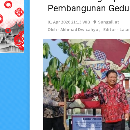
Pembangunan Gedun
01 Apr 2026 21:13 WIB
Sungailiat
Oleh - Akhmad Dwicahyo,
Editor - Lal