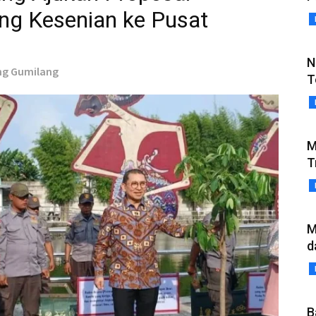
g Kesenian ke Pusat
N
ang Gumilang
T
M
T
M
d
B