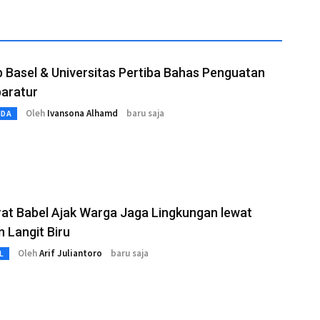
Basel & Universitas Pertiba Bahas Penguatan
aratur
Oleh
Ivansona Alhamd
baru saja
MDA
at Babel Ajak Warga Jaga Lingkungan lewat
 Langit Biru
Oleh
Arif Juliantoro
baru saja
L