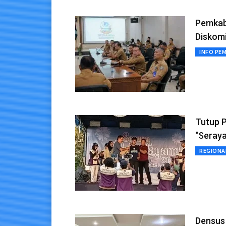
Pemkab
Diskom
INFO PE
Tutup 
"Seraya
REGIONA
Densus