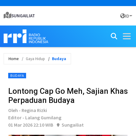
SUNGAILIAT
ID
Home
Gaya Hidup
Budaya
BUDAYA
Lontong Cap Go Meh, Sajian Khas
Perpaduan Budaya
Oleh - Regina Rizki
Editor - Lalang Gumilang
01 Mar 2026 22:10 WIB
Sungailiat