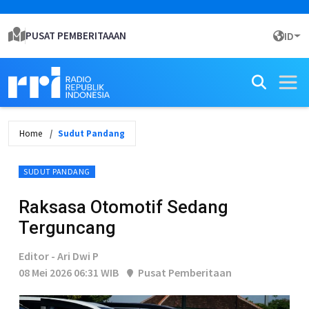
PUSAT PEMBERITAAAN
ID
Home
Sudut Pandang
SUDUT PANDANG
Raksasa Otomotif Sedang
Terguncang
Editor - Ari Dwi P
08 Mei 2026 06:31 WIB
Pusat Pemberitaan