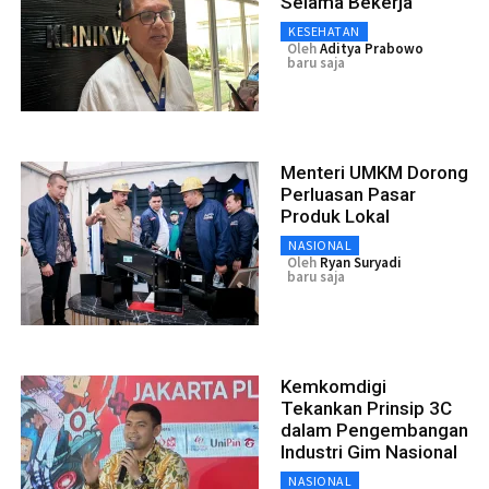
Selama Bekerja
KESEHATAN
Oleh
Aditya Prabowo
baru saja
Menteri UMKM Dorong
Perluasan Pasar
Produk Lokal
NASIONAL
Oleh
Ryan Suryadi
baru saja
Kemkomdigi
Tekankan Prinsip 3C
dalam Pengembangan
Industri Gim Nasional
NASIONAL