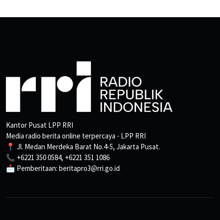
Kantor Pusat LPP RRI
Media radio berita online terpercaya - LPP RRI
📍 Jl. Medan Merdeka Barat No.4-5, Jakarta Pusat.
📞 +6221 350 0584, +6221 351 1086
📩 Pemberitaan: beritapro3@rri.go.id