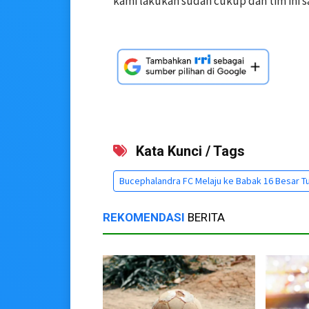
kami lakukan sudah cukup dan tim ini sa
Kata Kunci / Tags
Bucephalandra FC Melaju ke Babak 16 Besar T
REKOMENDASI
BERITA