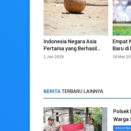
Indonesia Negara Asia
Empat 
Pertama yang Berhasil
Baru di
Berlaga di Putaran Final
1 Jun 2026
26 Mei 2
Piala Dunia
BERITA
TERBARU LAINNYA
Polsek 
Warga 
REGIONA