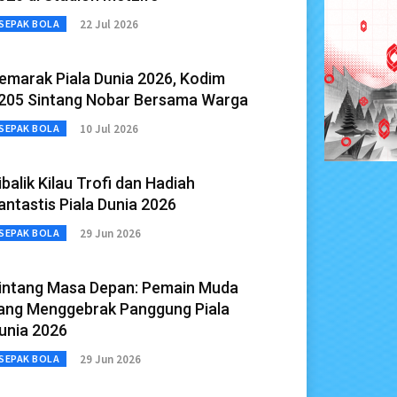
22 Jul 2026
SEPAK BOLA
emarak Piala Dunia 2026, Kodim
205 Sintang Nobar Bersama Warga
10 Jul 2026
SEPAK BOLA
ibalik Kilau Trofi dan Hadiah
antastis Piala Dunia 2026
29 Jun 2026
SEPAK BOLA
intang Masa Depan: Pemain Muda
ang Menggebrak Panggung Piala
unia 2026
29 Jun 2026
SEPAK BOLA