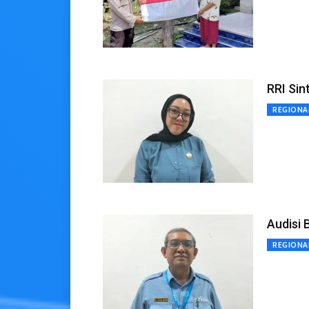
RRI Sin
REGIONA
Audisi 
REGIONA