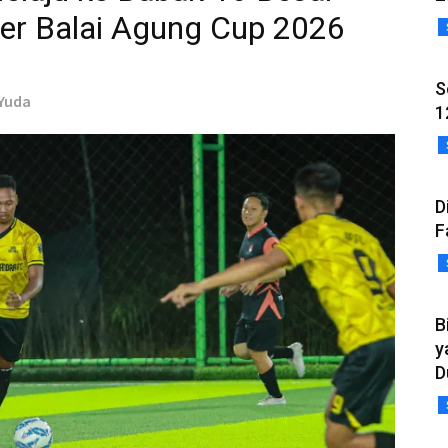
er Balai Agung Cup 2026
S
 Yuda
1
D
F
B
y
D