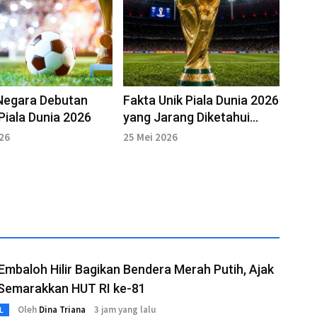
Negara Debutan
Fakta Unik Piala Dunia 2026
 Piala Dunia 2026
yang Jarang Diketahui
Publik
026
25 Mei 2026
Embaloh Hilir Bagikan Bendera Merah Putih, Ajak
Semarakkan HUT RI ke-81
Oleh
Dina Triana
3 jam yang lalu
L