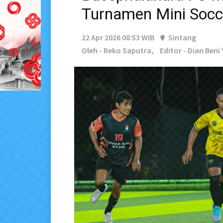
Turnamen Mini Socc
22 Apr 2026 08:53 WIB
Sintang
Oleh - Reko Saputra,
Editor - Dian Beni