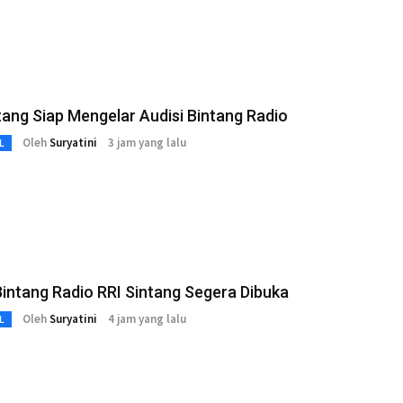
tang Siap Mengelar Audisi Bintang Radio
Oleh
Suryatini
3 jam yang lalu
L
Bintang Radio RRI Sintang Segera Dibuka
Oleh
Suryatini
4 jam yang lalu
L