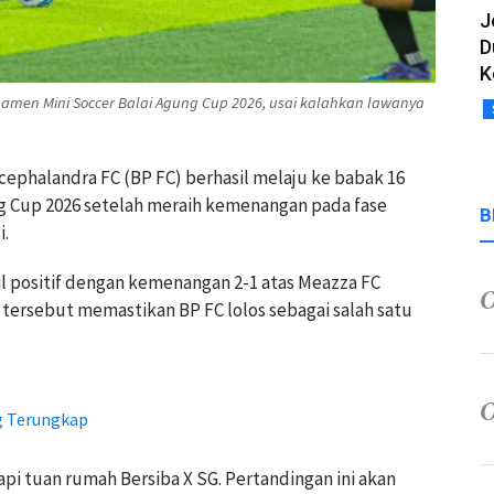
J
D
K
amen Mini Soccer Balai Agung Cup 2026, usai kalahkan lawanya
ucephalandra FC (BP FC) berhasil melaju ke babak 16
g Cup 2026 setelah meraih kemenangan pada fase
B
i.
il positif dengan kemenangan 2-1 atas Meazza FC
l tersebut memastikan BP FC lolos sebagai salah satu
ng Terungkap
pi tuan rumah Bersiba X SG. Pertandingan ini akan