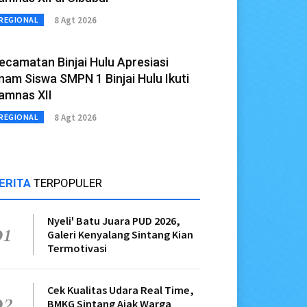
8 Agt 2026
REGIONAL
ecamatan Binjai Hulu Apresiasi
nam Siswa SMPN 1 Binjai Hulu Ikuti
amnas XII
8 Agt 2026
REGIONAL
ERITA
TERPOPULER
Nyeli' Batu Juara PUD 2026,
01
Galeri Kenyalang Sintang Kian
Termotivasi
Cek Kualitas Udara Real Time,
02
BMKG Sintang Ajak Warga