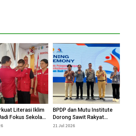
uat Literasi Iklim
BPDP dan Mutu Institute
Jadi Fokus Sekolah
Dorong Sawit Rakyat
Iklim Sintang
Bengkayang Makin
26
21 Jul 2026
Produktif