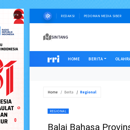
×
REDAKSI
PEDOMAN MEDIA SIBER
SINTANG
HOME
BERITA
OLAHR
Home
Berita
Regional
REGIONAL
Balai Bahasa Provin