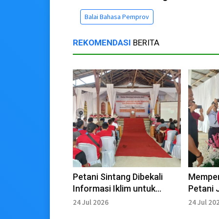
Balai Bahasa Pemprov
REKOMENDASI
BERITA
Petani Sintang Dibekali
Memperk
Informasi Iklim untuk
Petani 
Tekan Risiko Gagal Panen
Lapang 
24 Jul 2026
24 Jul 20