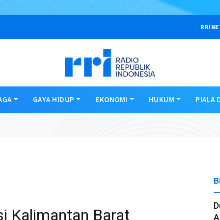
RRINE
AGA
GAYA HIDUP
EKONOMI
HUKUM
PIALA 
B
D
si Kalimantan Barat
A