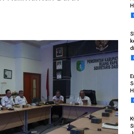
H
S
k
d
E
S
H
K
S
J