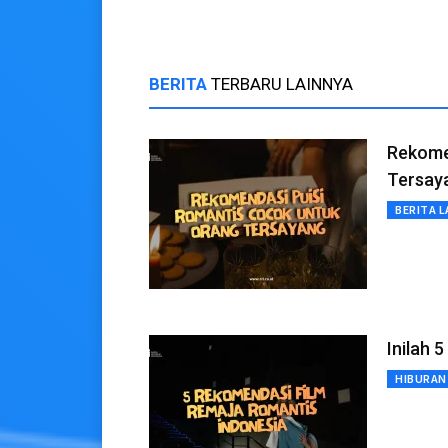
BERITA
TERBARU LAINNYA
Rekome
Tersay
BERITA L
Inilah 
HIBURAN