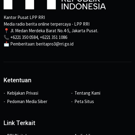
Kantor Pusat LPP RRI
Media radio berita online terpercaya - LPP RRI
📍 Jl. Medan Merdeka Barat No.4-5, Jakarta Pusat.
📞 +6221 350 0584, +6221 351 1086
📩 Pemberitaan: beritapro3@rri.go.id
Ketentuan
Kebijakan Privasi
Tentang Kami
Pedoman Media Siber
Peta Situs
Link Terkait