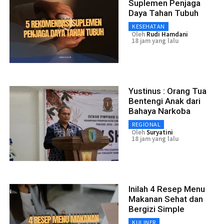
Suplemen Penjaga
Daya Tahan Tubuh
KESEHATAN
Oleh
Rudi Hamdani
18 jam yang lalu
Yustinus : Orang Tua
Bentengi Anak dari
Bahaya Narkoba
REGIONAL
Oleh
Suryatini
18 jam yang lalu
Inilah 4 Resep Menu
Makanan Sehat dan
Bergizi Simple
KULINER