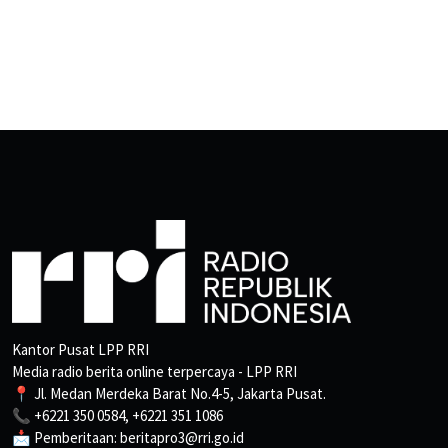
Kantor Pusat LPP RRI
Media radio berita online terpercaya - LPP RRI
📍 Jl. Medan Merdeka Barat No.4-5, Jakarta Pusat.
📞 +6221 350 0584, +6221 351 1086
📩 Pemberitaan: beritapro3@rri.go.id