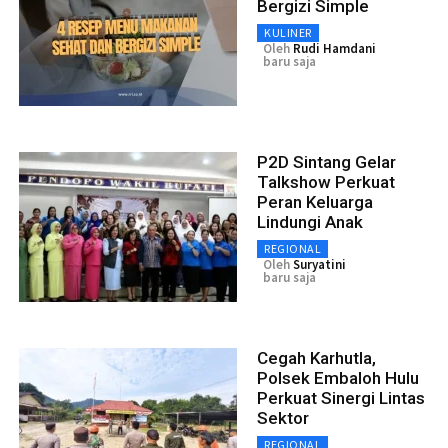
Bergizi Simple
KULINER
Oleh
Rudi Hamdani
baru saja
P2D Sintang Gelar
Talkshow Perkuat
Peran Keluarga
Lindungi Anak
REGIONAL
Oleh
Suryatini
baru saja
Cegah Karhutla,
Polsek Embaloh Hulu
Perkuat Sinergi Lintas
Sektor
REGIONAL