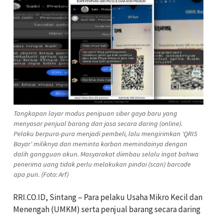
Tangkapan layar modus penipuan siber gaya baru yang
menyasar penjual barang dan jasa secara daring (online).
Pelaku berpura-pura menjadi pembeli, lalu mengirimkan 'QRIS
Bayar' miliknya dan meminta korban memindainya dengan
dalih gangguan akun. Masyarakat diimbau selalu ingat bahwa
penerima uang tidak perlu melakukan pindai (scan) barcode
apa pun. (Foto: Arf)
RRI.CO.ID, Sintang – Para pelaku Usaha Mikro Kecil dan
Menengah (UMKM) serta penjual barang secara daring