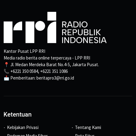
Kantor Pusat LPP RRI
Media radio berita online terpercaya - LPP RRI
📍 Jl. Medan Merdeka Barat No.4-5, Jakarta Pusat.
📞 +6221 350 0584, +6221 351 1086
📩 Pemberitaan: beritapro3@rri.go.id
Ketentuan
Kebijakan Privasi
Tentang Kami
Pedoman Media Siber
Peta Situs