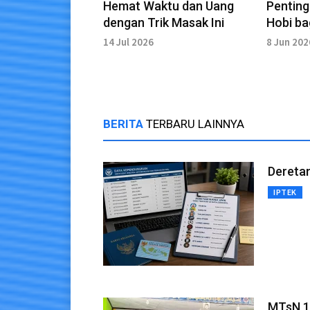
Hemat Waktu dan Uang
Penting
dengan Trik Masak Ini
Hobi ba
Tangga
14 Jul 2026
8 Jun 202
BERITA
TERBARU LAINNYA
Deretan
IPTEK
MTsN 1 