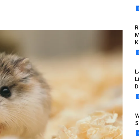
R
M
K
L
L
D
W
S