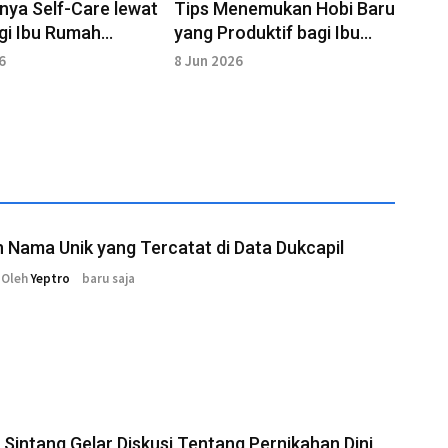
nya Self-Care lewat
Tips Menemukan Hobi Baru
gi Ibu Rumah
yang Produktif bagi Ibu
Rumah Tangga
6
8 Jun 2026
 Nama Unik yang Tercatat di Data Dukcapil
Oleh
Yeptro
baru saja
Sintang Gelar Diskusi Tentang Pernikahan Dini