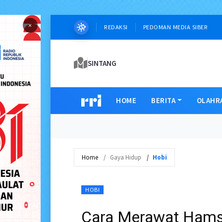
×
REDAKSI
PEDOMAN MEDIA SIBER
SINTANG
HOME
BERITA
OLAHR
Home
Gaya Hidup
Hobi
HOBI
Cara Merawat Hams