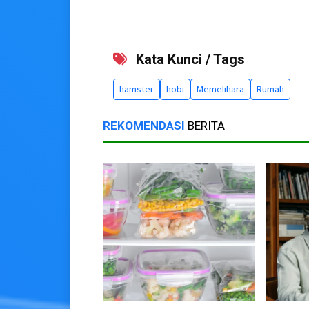
Kata Kunci / Tags
hamster
hobi
Memelihara
Rumah
REKOMENDASI
BERITA