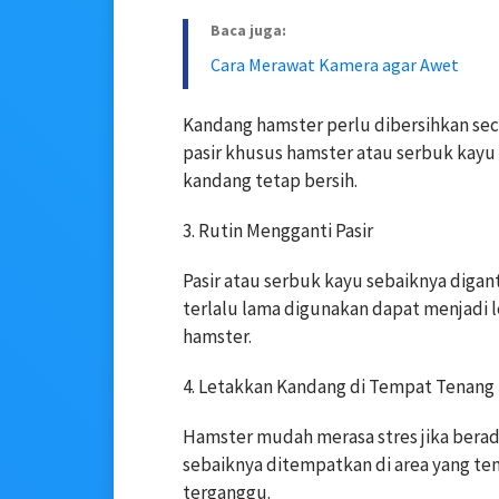
Baca juga:
Cara Merawat Kamera agar Awet
Kandang hamster perlu dibersihkan sec
pasir khusus hamster atau serbuk ka
kandang tetap bersih.
3. Rutin Mengganti Pasir
Pasir atau serbuk kayu sebaiknya digant
terlalu lama digunakan dapat menjadi
hamster.
4. Letakkan Kandang di Tempat Tenang
Hamster mudah merasa stres jika berada
sebaiknya ditempatkan di area yang t
terganggu.