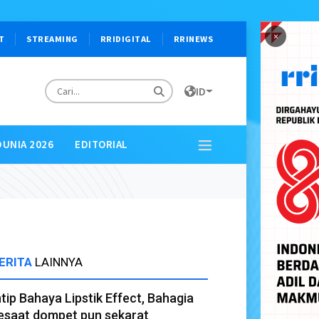
×
T
STREAMING
RRIDIGITAL
RRINEWS
ID
DUNIA 2026
EDITORIAL
ERITA
LAINNYA
ntip Bahaya Lipstik Effect, Bahagia
esaat dompet pun sekarat