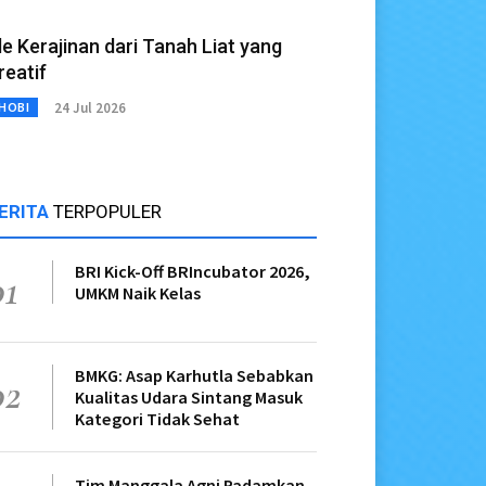
de Kerajinan dari Tanah Liat yang
reatif
24 Jul 2026
HOBI
ERITA
TERPOPULER
BRI Kick-Off BRIncubator 2026,
01
UMKM Naik Kelas
BMKG: Asap Karhutla Sebabkan
02
Kualitas Udara Sintang Masuk
Kategori Tidak Sehat
Tim Manggala Agni Padamkan