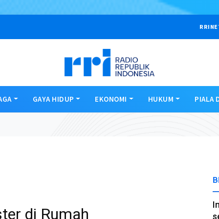
RRINE
AGA
GAYA HIDUP
EKONOMI
HUKUM
PIALA 
B
I
ter di Rumah
s