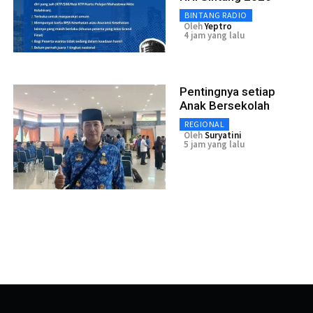
BINTANG RADIO
Oleh
Yeptro
4 jam yang lalu
Pentingnya setiap
Anak Bersekolah
REGIONAL
Oleh
Suryatini
5 jam yang lalu