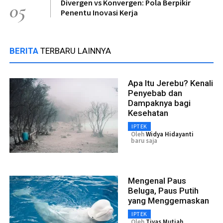
Divergen vs Konvergen: Pola Berpikir
05
Penentu Inovasi Kerja
BERITA
TERBARU LAINNYA
Apa Itu Jerebu? Kenali
Penyebab dan
Dampaknya bagi
Kesehatan
IPTEK
Oleh
Widya Hidayanti
baru saja
Mengenal Paus
Beluga, Paus Putih
yang Menggemaskan
IPTEK
Oleh
Tiyas Mutiah