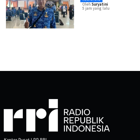
Oleh
Suryatini
5 jam yang lalu
Kantor Pusat LPP RRI