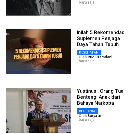
baru saja
Inilah 5 Rekomendasi
Suplemen Penjaga
Daya Tahan Tubuh
KESEHATAN
Oleh
Rudi Hamdani
baru saja
Yustinus : Orang Tua
Bentengi Anak dari
Bahaya Narkoba
REGIONAL
Oleh
Suryatini
baru saja