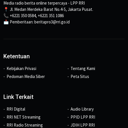
Media radio berita online terpercaya - LPP RRI
📍 Jl. Medan Merdeka Barat No.4-5, Jakarta Pusat.
📞 +6221 350 0584, +6221 351 1086
📩 Pemberitaan: beritapro3@rri.go.id
Ketentuan
Kebijakan Privasi
Tentang Kami
Pedoman Media Siber
Peta Situs
Link Terkait
RRI Digital
Audio Library
RRI NET Streaming
PPID LPP RRI
RRI Radio Streaming
JDIH LPP RRI