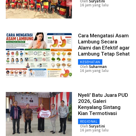
Oleh
Suryatini
16 jam yang lalu
Cara Mengatasi Asam
Lambung Secara
Alami dan Efektif agar
Lambung Tetap Sehat
KESEHATAN
Oleh
Suharman
16 jam yang lalu
Nyeli' Batu Juara PUD
2026, Galeri
Kenyalang Sintang
Kian Termotivasi
REGIONAL
Oleh
Suryatini
16 jam yang lalu