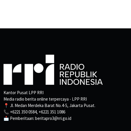
Kantor Pusat LPP RRI
Media radio berita online terpercaya - LPP RRI
📍 Jl. Medan Merdeka Barat No.4-5, Jakarta Pusat.
📞 +6221 350 0584, +6221 351 1086
📩 Pemberitaan: beritapro3@rri.go.id