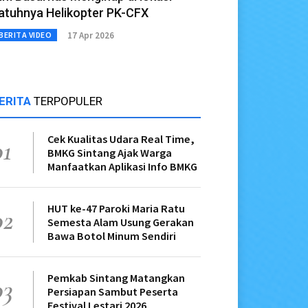
atuhnya Helikopter PK-CFX
17 Apr 2026
BERITA VIDEO
ERITA
TERPOPULER
Cek Kualitas Udara Real Time,
01
BMKG Sintang Ajak Warga
Manfaatkan Aplikasi Info BMKG
HUT ke-47 Paroki Maria Ratu
02
Semesta Alam Usung Gerakan
Bawa Botol Minum Sendiri
Pemkab Sintang Matangkan
03
Persiapan Sambut Peserta
Festival Lestari 2026