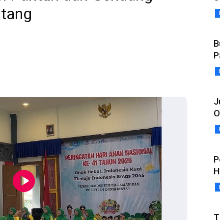
ntang
B
P
J
O
P
H
T