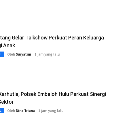
tang Gelar Talkshow Perkuat Peran Keluarga
i Anak
Oleh
Suryatini
1 jam yang lalu
L
arhutla, Polsek Embaloh Hulu Perkuat Sinergi
Sektor
Oleh
Dina Triana
1 jam yang lalu
L