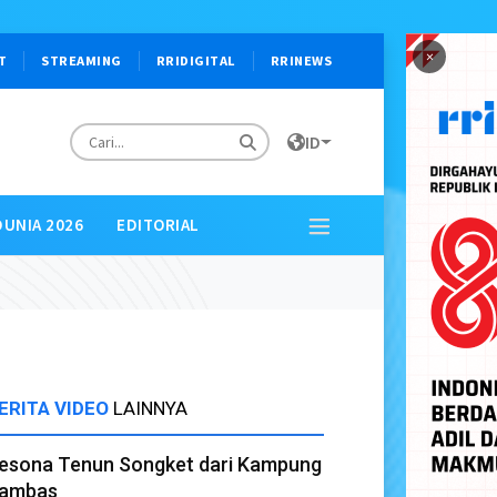
×
T
STREAMING
RRIDIGITAL
RRINEWS
ID
DUNIA 2026
EDITORIAL
ERITA VIDEO
LAINNYA
esona Tenun Songket dari Kampung
ambas