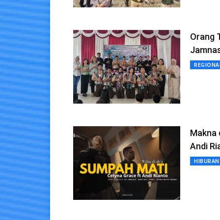
Orang T
Jamnas
REGIONA
Makna d
Andi Ri
HIBURAN