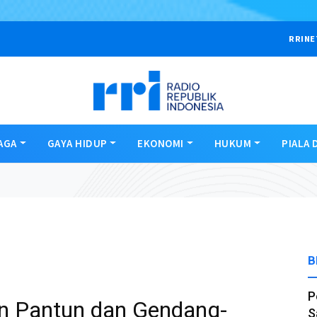
RRINE
AGA
GAYA HIDUP
EKONOMI
HUKUM
PIALA 
B
P
n Pantun dan Gendang-
S