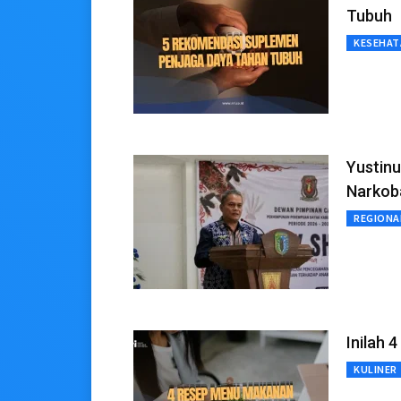
Tubuh
KESEHAT
Yustinu
Narkob
REGIONA
Inilah 
KULINER