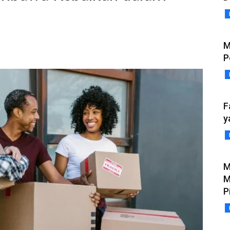
M
P
F
y
M
M
P