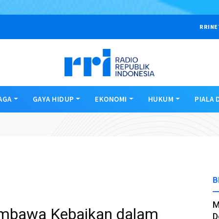
RRINE
AGA
GAYA HIDUP
EKONOMI
HUKUM
PIALA 
B
M
embawa Kebaikan dalam
D