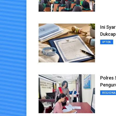
Ini Sy
Dukcapi
IPTEK
Polres 
Pengur
REGIONA