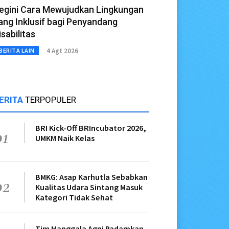
egini Cara Mewujudkan Lingkungan
ang Inklusif bagi Penyandang
isabilitas
4 Agt 2026
BERITA LAIN
ERITA
TERPOPULER
BRI Kick-Off BRIncubator 2026,
01
UMKM Naik Kelas
BMKG: Asap Karhutla Sebabkan
02
Kualitas Udara Sintang Masuk
Kategori Tidak Sehat
Tim Manggala Agni Padamkan