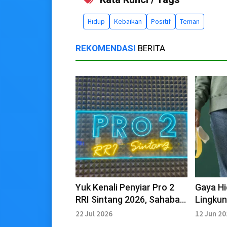
Hidup
Kebaikan
Positif
Teman
REKOMENDASI
BERITA
Yuk Kenali Penyiar Pro 2
Gaya H
RRI Sintang 2026, Sahabat
Lingku
Setia di Balik Mikrofon
Diterap
22 Jul 2026
12 Jun 2