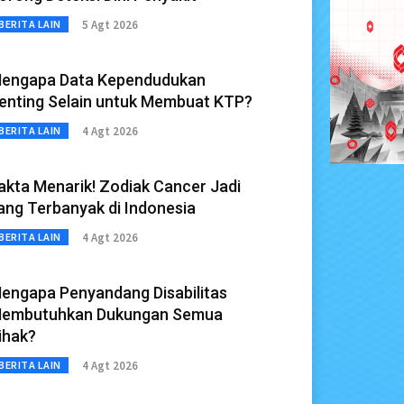
5 Agt 2026
BERITA LAIN
engapa Data Kependudukan
enting Selain untuk Membuat KTP?
4 Agt 2026
BERITA LAIN
akta Menarik! Zodiak Cancer Jadi
ang Terbanyak di Indonesia
4 Agt 2026
BERITA LAIN
engapa Penyandang Disabilitas
embutuhkan Dukungan Semua
ihak?
4 Agt 2026
BERITA LAIN