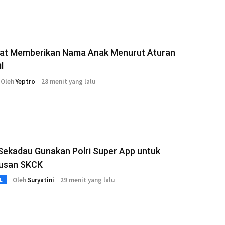
arat Memberikan Nama Anak Menurut Aturan
l
Oleh
Yeptro
28 menit yang lalu
Sekadau Gunakan Polri Super App untuk
usan SKCK
Oleh
Suryatini
29 menit yang lalu
L