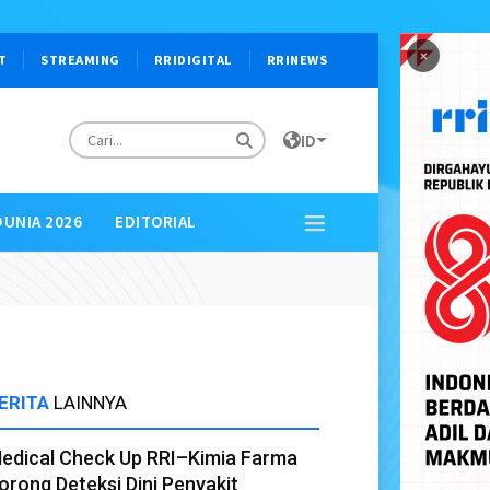
×
T
STREAMING
RRIDIGITAL
RRINEWS
ID
DUNIA 2026
EDITORIAL
ERITA
LAINNYA
edical Check Up RRI–Kimia Farma
orong Deteksi Dini Penyakit