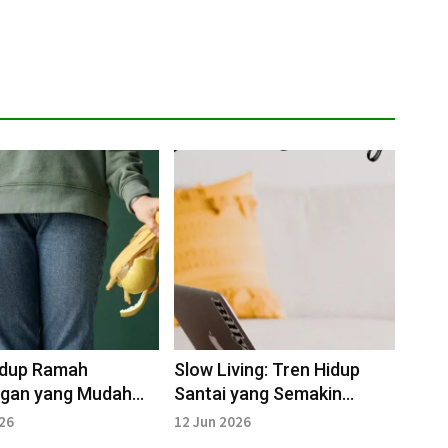
idup Ramah
Slow Living: Tren Hidup
ngan yang Mudah
Santai yang Semakin
kan
Populer
026
12 Jun 2026