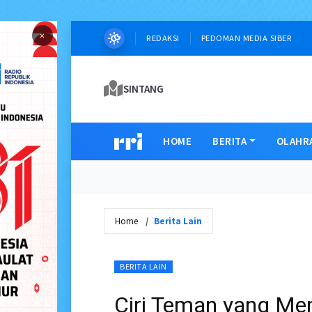
×
REDAKSI
PEDOMAN MEDIA SIBER
SINTANG
HOME
BERITA
OLAHR
Home
Berita Lain
BERITA LAIN
Ciri Teman yang M