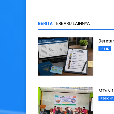
BERITA
TERBARU LAINNYA
Deretan
IPTEK
MTsN 1 
REGIONA