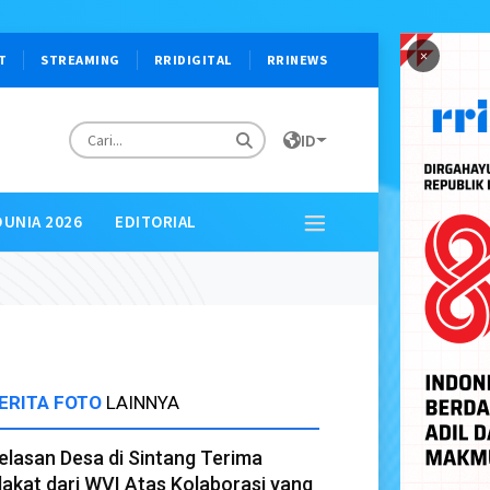
×
T
STREAMING
RRIDIGITAL
RRINEWS
ID
DUNIA 2026
EDITORIAL
ERITA FOTO
LAINNYA
elasan Desa di Sintang Terima
lakat dari WVI Atas Kolaborasi yang