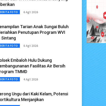
iberikan
6 Agt 2026
BERITA FOTO
enampilan Tarian Anak Sungai Buluh
eriahkan Penutupan Program WVI
i Sintang
6 Agt 2026
BERITA FOTO
olsek Embaloh Hulu Dukung
embangunanan Fasilitas Air Bersih
rogram TMMD
4 Agt 2026
BERITA FOTO
erong Ungu dari Kaki Kelam, Potensi
ortikultura Menjanjikan