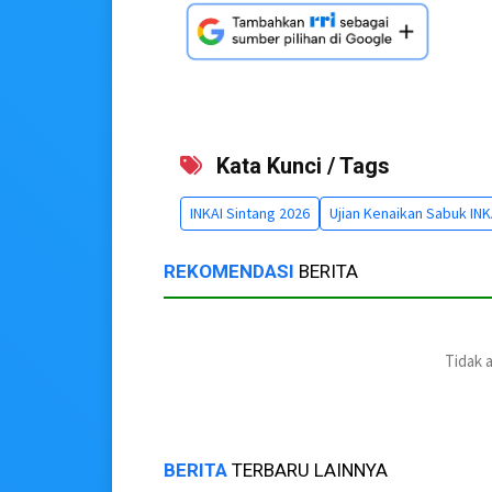
Kata Kunci / Tags
INKAI Sintang 2026
Ujian Kenaikan Sabuk INK
REKOMENDASI
BERITA
Tidak 
BERITA
TERBARU LAINNYA