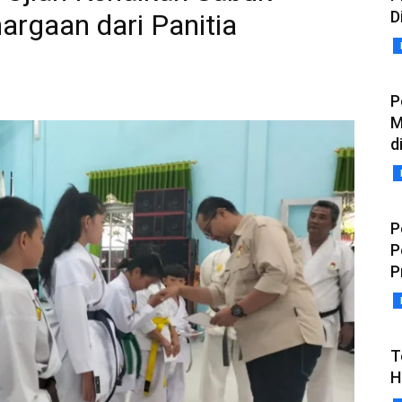
D
rgaan dari Panitia
P
M
d
P
P
P
T
H