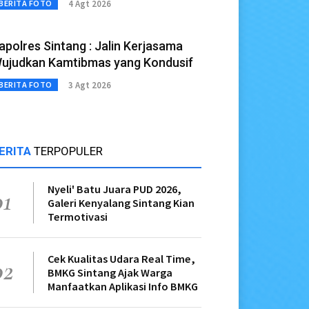
4 Agt 2026
BERITA FOTO
apolres Sintang : Jalin Kerjasama
ujudkan Kamtibmas yang Kondusif
3 Agt 2026
BERITA FOTO
ERITA
TERPOPULER
Nyeli' Batu Juara PUD 2026,
01
Galeri Kenyalang Sintang Kian
Termotivasi
Cek Kualitas Udara Real Time,
02
BMKG Sintang Ajak Warga
Manfaatkan Aplikasi Info BMKG