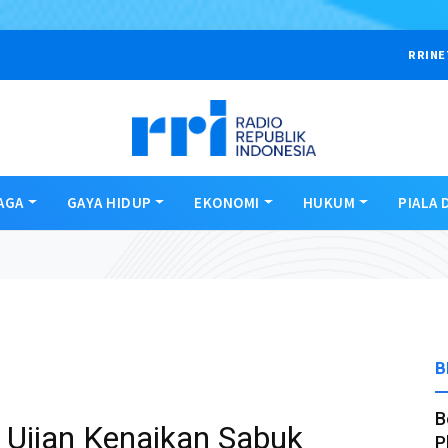
RRINE
AGA
GAYA HIDUP
EKONOMI
HUKUM
PIALA 
B
B
 Ujian Kenaikan Sabuk
P