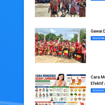
Gawai D
REGIONA
Cara M
Efektif
KESEHAT