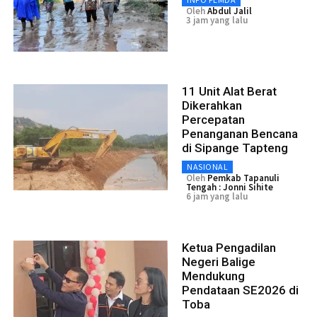
Oleh
Abdul Jalil
3 jam yang lalu
11 Unit Alat Berat
Dikerahkan
Percepatan
Penanganan Bencana
di Sipange Tapteng
NASIONAL
Oleh
Pemkab Tapanuli
Tengah : Jonni Sihite
6 jam yang lalu
Ketua Pengadilan
Negeri Balige
Mendukung
Pendataan SE2026 di
Toba