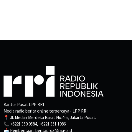
Kantor Pusat LPP RRI
Media radio berita online terpercaya - LPP RRI
📍 Jl. Medan Merdeka Barat No.4-5, Jakarta Pusat.
📞 +6221 350 0584, +6221 351 1086
📩 Pemberitaan: beritapro3@rri.go.id