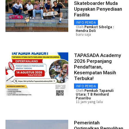
Skateboarder Muda
Upayakan Penyediaan
Fasilita
INFO PEMDA
Oleh
Pemkot Sibolga :
Hendra Doli
baru saja
TAPASADA Academy
2026 Perpanjang
Pendaftaran,
Kesempatan Masih
Terbuka!
INFO PEMDA
Oleh
Pemkab Tapanuli
Utara: T B Reinhard
Pasaribu
11 jam yang lalu
Pemerintah
Optimalkan Pemulihan