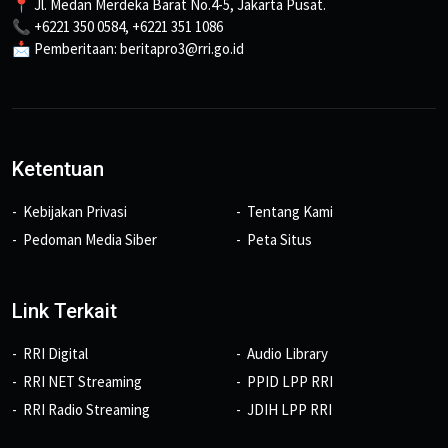
📍 Jl. Medan Merdeka Barat No.4-5, Jakarta Pusat.
📞 +6221 350 0584, +6221 351 1086
📩 Pemberitaan: beritapro3@rri.go.id
Ketentuan
Kebijakan Privasi
Tentang Kami
Pedoman Media Siber
Peta Situs
Link Terkait
RRI Digital
Audio Library
RRI NET Streaming
PPID LPP RRI
RRI Radio Streaming
JDIH LPP RRI