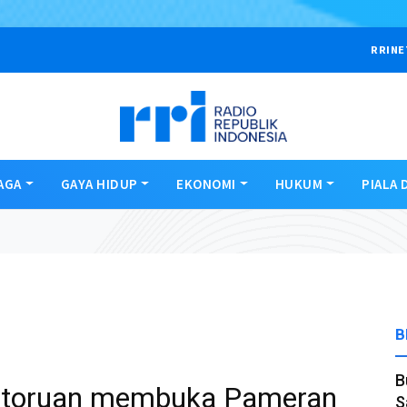
RRINE
AGA
GAYA HIDUP
EKONOMI
HUKUM
PIALA 
B
B
ntoruan membuka Pameran
S