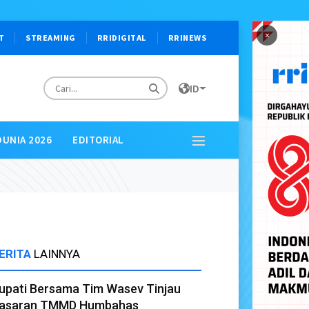
×
T
STREAMING
RRIDIGITAL
RRINEWS
ID
DUNIA 2026
EDITORIAL
ERITA
LAINNYA
upati Bersama Tim Wasev Tinjau
asaran TMMD Humbahas