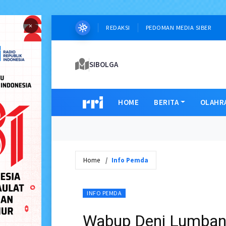
×
REDAKSI
PEDOMAN MEDIA SIBER
SIBOLGA
HOME
BERITA
OLAHR
Home
Info Pemda
INFO PEMDA
Wabup Deni Lumba