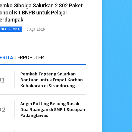
emko Sibolga Salurkan 2.802 Paket
chool Kit BNPB untuk Pelajar
erdampak
5 Agt 2026
INFO PEMDA
ERITA
TERPOPULER
Pemkab Tapteng Salurkan
01
Bantuan untuk Empat Korban
Kebakaran di Sirandorung
Angin Putting Beliung Rusak
02
Dua Ruangan di SMP 1 Sosopan
Padanglawas