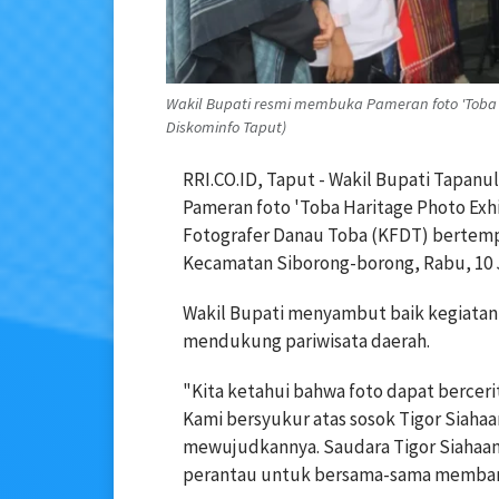
Wakil Bupati resmi membuka Pameran foto 'Toba Har
Diskominfo Taput)
RRI.CO.ID, Taput - Wakil Bupati Tapanu
Pameran foto 'Toba Haritage Photo Exhi
Fotografer Danau Toba (KFDT) bertempa
Kecamatan Siborong-borong, Rabu, 10 J
Wakil Bupati menyambut baik kegiata
mendukung pariwisata daerah.
"Kita ketahui bahwa foto dapat bercerit
Kami bersyukur atas sosok Tigor Siaha
mewujudkannya. Saudara Tigor Siahaan d
perantau untuk bersama-sama membangu