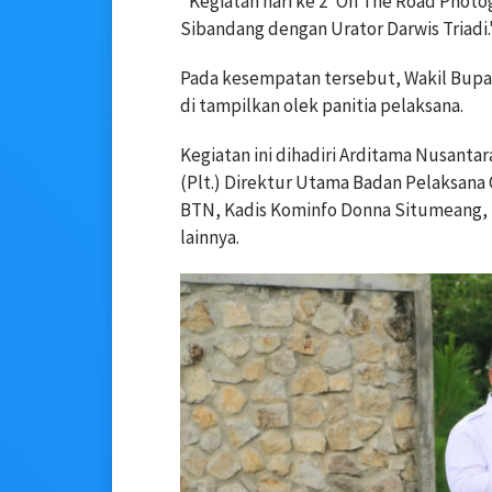
"Kegiatan hari ke 2 'On The Road Photo
Sibandang dengan Urator Darwis Triadi.
Pada kesempatan tersebut, Wakil Bupa
di tampilkan olek panitia pelaksana.
Kegiatan ini dihadiri Arditama Nusanta
(Plt.) Direktur Utama Badan Pelaksana
BTN, Kadis Kominfo Donna Situmeang, 
lainnya.