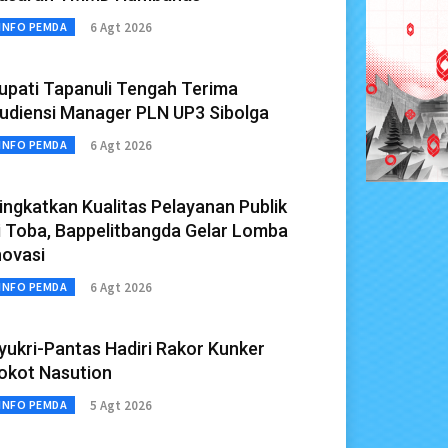
6 Agt 2026
INFO PEMDA
upati Tapanuli Tengah Terima
udiensi Manager PLN UP3 Sibolga
6 Agt 2026
INFO PEMDA
ingkatkan Kualitas Pelayanan Publik
i Toba, Bappelitbangda Gelar Lomba
novasi
6 Agt 2026
INFO PEMDA
yukri-Pantas Hadiri Rakor Kunker
okot Nasution
5 Agt 2026
INFO PEMDA