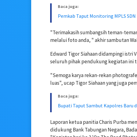
Baca juga:
Pemkab Taput Monitoring MPLS SDN 1
"Terimakasih sumbangsih teman-teman
melalui foto anda, " akhir sambutan Wak
Edward Tigor Siahaan didampingi istri
seluruh pihak pendukung kegiatan ini 
"Semoga karya rekan-rekan photografer 
luas", ucap Tigor Siahaan yang juga pe
Baca juga:
Bupati Taput Sambut Kapolres Baru 
Laporan ketua panitia Charis Purba meny
didukung Bank Tabungan Negara, Badan 