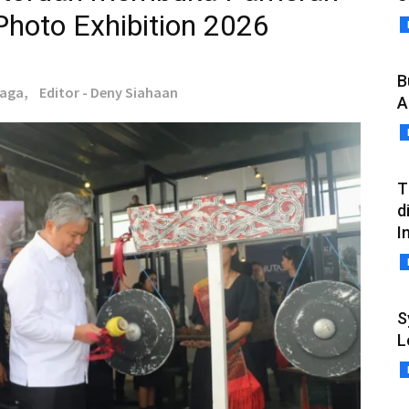
Photo Exhibition 2026
B
naga,
Editor - Deny Siahaan
A
T
d
I
S
L