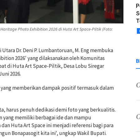
P
S
T
itage Photo Exhibition 2026 di Huta Art Space-Piltik (Foto:
li Utara Dr. Deni P. Lumbantoruan, M. Eng membuka
bition 2026' yang dilaksanakan oleh Komunitas
B
t di Huta Art Space-Piltik, Desa Lobu Siregar
uni 2026.
n yang memberikan dampak positif termasuk dalam
a, harus penuh dedikasi demi foto yang berkualitis.
an yang memiliki berbagai ide dan mampu
an Huta Art Space ini menjadi referensi bagi para
n Bonapasogit kita ini', ungkap Wakil Bupati.