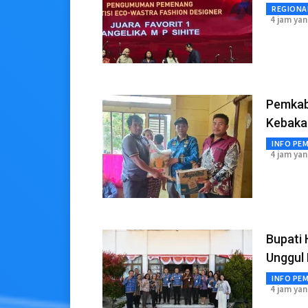
REGIONA
4 jam yan
Pemkab
Kebakar
INFO PE
4 jam yan
Bupati
Unggul 
INFO PE
4 jam yan