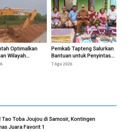
ntah Optimalkan
Pemkab Tapteng Salurkan
an Wilayah
Bantuan untuk Penyintas
ak Banjir di
Kebakaran di Sirandorung
26
7 Agu 2026
g
l Tao Toba Joujou di Samosir, Kontingen
as Juara Favorit 1