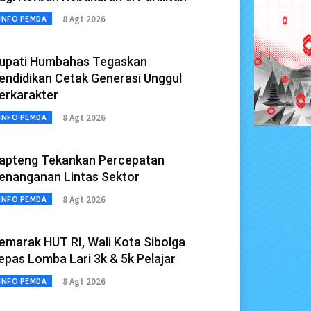
8 Agt 2026
INFO PEMDA
upati Humbahas Tegaskan
endidikan Cetak Generasi Unggul
erkarakter
8 Agt 2026
INFO PEMDA
apteng Tekankan Percepatan
enanganan Lintas Sektor
8 Agt 2026
INFO PEMDA
emarak HUT RI, Wali Kota Sibolga
epas Lomba Lari 3k & 5k Pelajar
8 Agt 2026
INFO PEMDA