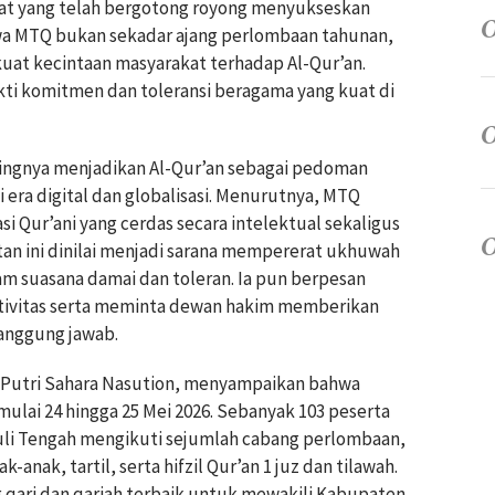
at yang telah bergotong royong menyukseskan
wa MTQ bukan sekadar ajang perlombaan tahunan,
 kecintaan masyarakat terhadap Al-Qur’an.
ukti komitmen dan toleransi beragama yang kuat di
ngnya menjadikan Al-Qur’an sebagai pedoman
 era digital dan globalisasi. Menurutnya, MTQ
Qur’ani yang cerdas secara intelektual sekaligus
atan ini dinilai menjadi sarana mempererat ukhuwah
m suasana damai dan toleran. Ia pun berpesan
rtivitas serta meminta dewan hakim memberikan
rtanggung jawab.
, Putri Sahara Nasution, menyampaikan bahwa
mulai 24 hingga 25 Mei 2026. Sebanyak 103 peserta
uli Tengah mengikuti sejumlah cabang perlombaan,
-anak, tartil, serta hifzil Qur’an 1 juz dan tilawah.
g qari dan qariah terbaik untuk mewakili Kabupaten