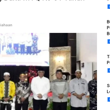
B
Siahaan
P
B
T
P
S
L