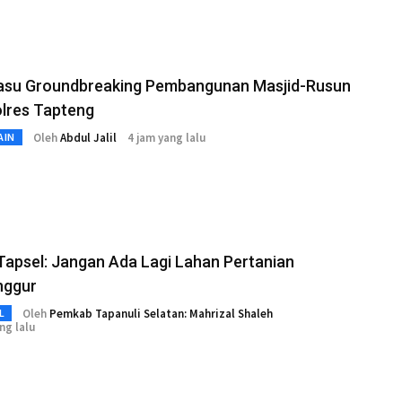
asu Groundbreaking Pembangunan Masjid-Rusun
olres Tapteng
Oleh
Abdul Jalil
4 jam yang lalu
AIN
Tapsel: Jangan Ada Lagi Lahan Pertanian
nggur
Oleh
Pemkab Tapanuli Selatan: Mahrizal Shaleh
L
ng lalu