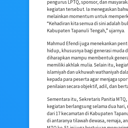
pengurus LPTQ, sponsor, dan masyarak
kegiatan tersebut. Ia menegaskan bah
melainkan momentum untuk memperkuat
“Kehadiran kita semua di sini adalah b
Kabupaten Tapanuli Tengah,” ujarnya.
Mahmud Efendi juga menekankan penti
hidup, khususnya bagi generasi muda di
diharapkan mampu membentuk generasi 
memiliki akhlak mulia. Selain itu, kegi
islamiyah dan ukhuwah wathaniyah dala
kepada para peserta agar menjaga spo
penilaian secara objektif, adil, dan be
Sementara itu, Sekretaris Panitia MTQ
kegiatan berlangsung selama dua hari, 
dari 17 kecamatan di Kabupaten Tapan
di antaranya tilawah dewasa, remaja, anak
MTQ ke-51 ini juga bertujuan menyarin