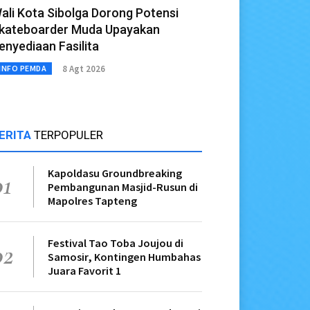
ali Kota Sibolga Dorong Potensi
kateboarder Muda Upayakan
enyediaan Fasilita
8 Agt 2026
INFO PEMDA
ERITA
TERPOPULER
Kapoldasu Groundbreaking
01
Pembangunan Masjid-Rusun di
Mapolres Tapteng
Festival Tao Toba Joujou di
02
Samosir, Kontingen Humbahas
Juara Favorit 1