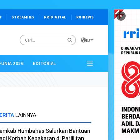
×
T
STREAMING
RRIDIGITAL
RRINEWS
ID
DUNIA 2026
EDITORIAL
ERITA
LAINNYA
emkab Humbahas Salurkan Bantuan
agi Korban Kebakaran di Parlilitan