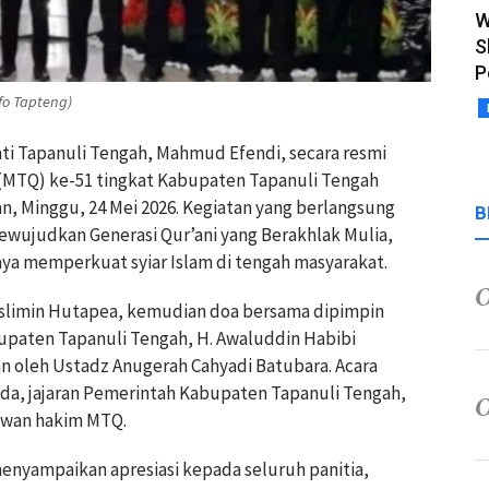
W
S
P
fo Tapteng)
ati Tapanuli Tengah, Mahmud Efendi, secara resmi
MTQ) ke-51 tingkat Kabupaten Tapanuli Tengah
, Minggu, 24 Mei 2026. Kegiatan yang berlangsung
B
ujudkan Generasi Qur’ani yang Berakhlak Mulia,
aya memperkuat syiar Islam di tengah masyarakat.
uslimin Hutapea, kemudian doa bersama dipimpin
paten Tapanuli Tengah, H. Awaluddin Habibi
an oleh Ustadz Anugerah Cahyadi Batubara. Acara
mda, jajaran Pemerintah Kabupaten Tapanuli Tengah,
dewan hakim MTQ.
yampaikan apresiasi kepada seluruh panitia,