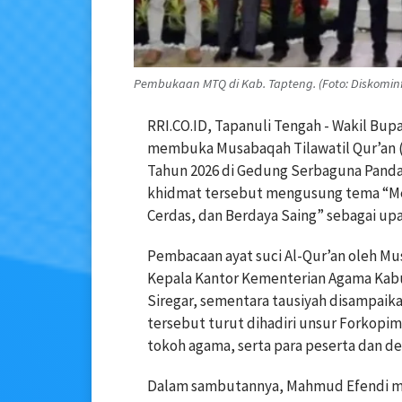
Pembukaan MTQ di Kab. Tapteng. (Foto: Diskomin
RRI.CO.ID, Tapanuli Tengah - Wakil Bup
membuka Musabaqah Tilawatil Qur’an (
Tahun 2026 di Gedung Serbaguna Pandan
khidmat tersebut mengusung tema “Mew
Cerdas, dan Berdaya Saing” sebagai up
Pembacaan ayat suci Al-Qur’an oleh M
Kepala Kantor Kementerian Agama Kabu
Siregar, sementara tausiyah disampaik
tersebut turut dihadiri unsur Forkopi
tokoh agama, serta para peserta dan 
Dalam sambutannya, Mahmud Efendi men