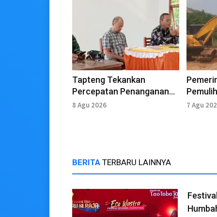
Tapteng Tekankan
Pemeri
Percepatan Penanganan
Pemulih
Lintas Sektor
Terdamp
8 Agu 2026
7 Agu 20
Tapten
BERITA
TERBARU LAINNYA
Festiva
Humbah