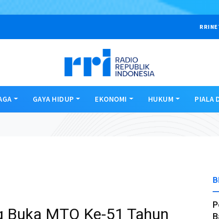
RRINE
AGA
GAYA HIDUP
EKONOMI
HUKUM
PIALA 
B
P
ng Buka MTQ Ke-51 Tahun
B