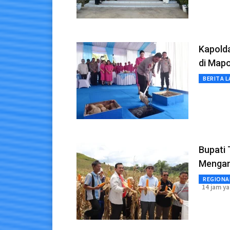
Kapold
di Map
BERITA L
Bupati 
Menga
REGIONA
14 jam ya