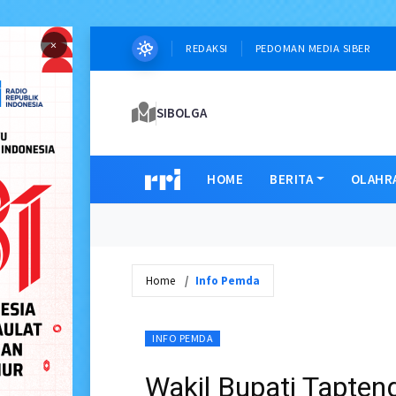
×
REDAKSI
PEDOMAN MEDIA SIBER
SIBOLGA
HOME
BERITA
OLAHR
Home
Info Pemda
INFO PEMDA
Wakil Bupati Tapte