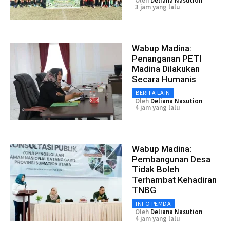
Oleh
Deliana Nasution
3 jam yang lalu
Wabup Madina:
Penanganan PETI
Madina Dilakukan
Secara Humanis
BERITA LAIN
Oleh
Deliana Nasution
4 jam yang lalu
Wabup Madina:
Pembangunan Desa
Tidak Boleh
Terhambat Kehadiran
TNBG
INFO PEMDA
Oleh
Deliana Nasution
4 jam yang lalu