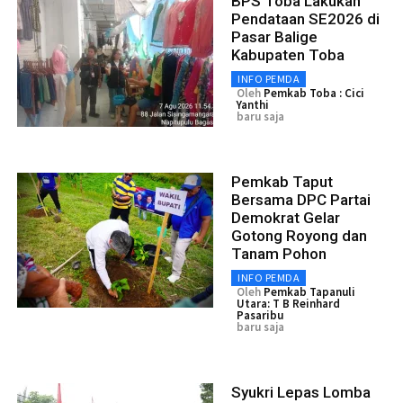
BPS Toba Lakukan
Pendataan SE2026 di
Pasar Balige
Kabupaten Toba
INFO PEMDA
Oleh
Pemkab Toba : Cici
Yanthi
baru saja
Pemkab Taput
Bersama DPC Partai
Demokrat Gelar
Gotong Royong dan
Tanam Pohon
INFO PEMDA
Oleh
Pemkab Tapanuli
Utara: T B Reinhard
Pasaribu
baru saja
Syukri Lepas Lomba