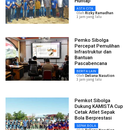
Huntap
ASTA CITA
Oleh
Rizky Ramadhan
1 jam yang lalu
Pemko Sibolga
Percepat Pemulihan
Infrastruktur dan
Bantuan
Pascabencana
BERITA LAIN
Oleh
Deliana Nasution
3 jam yang lalu
Pemkot Sibolga
Dukung KAMISTA Cup
Cetak Atlet Sepak
Bola Berprestasi
SEPAK BOLA