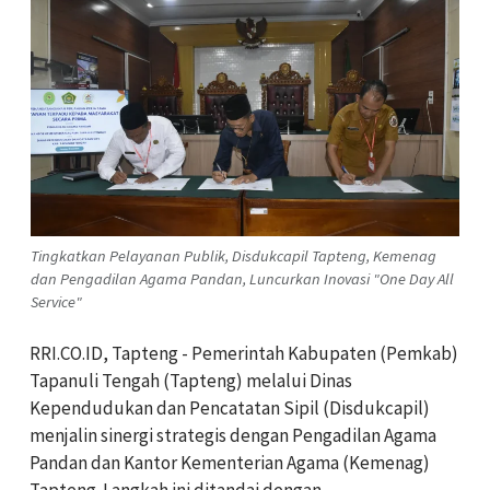
Tingkatkan Pelayanan Publik, Disdukcapil Tapteng, Kemenag
dan Pengadilan Agama Pandan, Luncurkan Inovasi "One Day All
Service"
RRI.CO.ID, Tapteng - Pemerintah Kabupaten (Pemkab)
Tapanuli Tengah (Tapteng) melalui Dinas
Kependudukan dan Pencatatan Sipil (Disdukcapil)
menjalin sinergi strategis dengan Pengadilan Agama
Pandan dan Kantor Kementerian Agama (Kemenag)
Tapteng. Langkah ini ditandai dengan