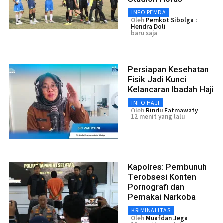
INFO PEMDA
Oleh
Pemkot Sibolga :
Hendra Doli
baru saja
Persiapan Kesehatan
Fisik Jadi Kunci
Kelancaran Ibadah Haji
INFO HAJI
Oleh
Rindu Fatmawaty
12 menit yang lalu
Kapolres: Pembunuh
Terobsesi Konten
Pornografi dan
Pemakai Narkoba
KRIMINALITAS
Oleh
Muafdan Jega