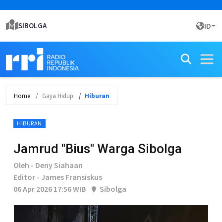
SIBOLGA
ID
Home
Gaya Hidup
Hiburan
HIBURAN
Jamrud "Bius" Warga Sibolga
Oleh - Deny Siahaan
Editor - James Fransiskus
06 Apr 2026 17:56 WIB
Sibolga