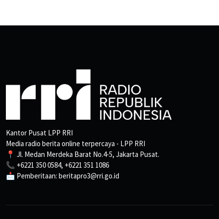
Kantor Pusat LPP RRI
Media radio berita online terpercaya - LPP RRI
📍 Jl. Medan Merdeka Barat No.4-5, Jakarta Pusat.
📞 +6221 350 0584, +6221 351 1086
📩 Pemberitaan: beritapro3@rri.go.id