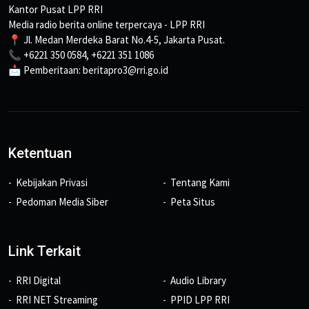
Kantor Pusat LPP RRI
Media radio berita online terpercaya - LPP RRI
📍 Jl. Medan Merdeka Barat No.4-5, Jakarta Pusat.
📞 +6221 350 0584, +6221 351 1086
📩 Pemberitaan: beritapro3@rri.go.id
Ketentuan
Kebijakan Privasi
Tentang Kami
Pedoman Media Siber
Peta Situs
Link Terkait
RRI Digital
Audio Library
RRI NET Streaming
PPID LPP RRI