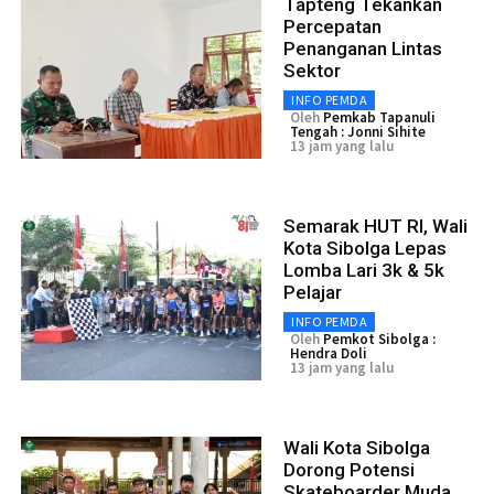
Tapteng Tekankan
Percepatan
Penanganan Lintas
Sektor
INFO PEMDA
Oleh
Pemkab Tapanuli
Tengah : Jonni Sihite
13 jam yang lalu
Semarak HUT RI, Wali
Kota Sibolga Lepas
Lomba Lari 3k & 5k
Pelajar
INFO PEMDA
Oleh
Pemkot Sibolga :
Hendra Doli
13 jam yang lalu
Wali Kota Sibolga
Dorong Potensi
Skateboarder Muda