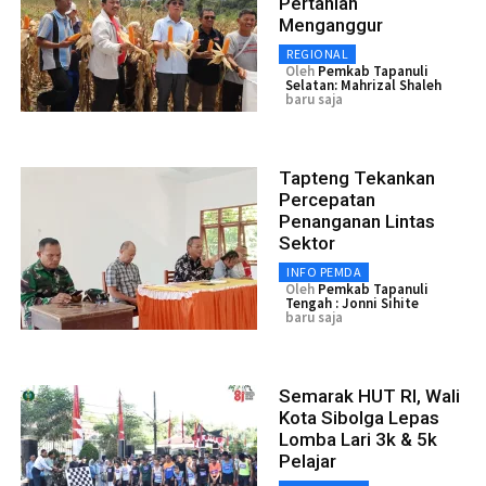
Pertanian
Menganggur
REGIONAL
Oleh
Pemkab Tapanuli
Selatan: Mahrizal Shaleh
baru saja
Tapteng Tekankan
Percepatan
Penanganan Lintas
Sektor
INFO PEMDA
Oleh
Pemkab Tapanuli
Tengah : Jonni Sihite
baru saja
Semarak HUT RI, Wali
Kota Sibolga Lepas
Lomba Lari 3k & 5k
Pelajar