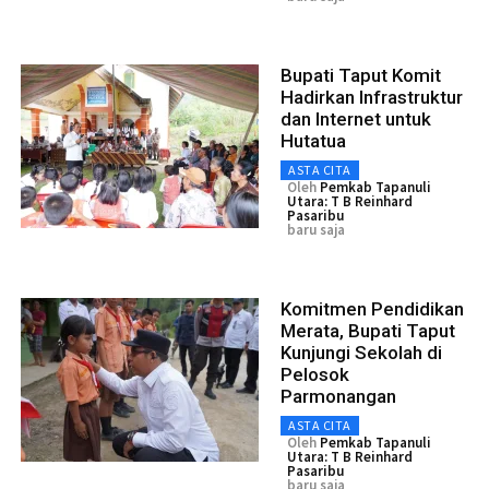
Bupati Taput Komit
Hadirkan Infrastruktur
dan Internet untuk
Hutatua
ASTA CITA
Oleh
Pemkab Tapanuli
Utara: T B Reinhard
Pasaribu
baru saja
Komitmen Pendidikan
Merata, Bupati Taput
Kunjungi Sekolah di
Pelosok
Parmonangan
ASTA CITA
Oleh
Pemkab Tapanuli
Utara: T B Reinhard
Pasaribu
baru saja