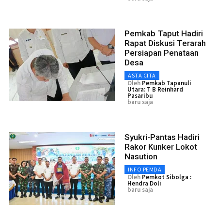
Pemkab Taput Hadiri
Rapat Diskusi Terarah
Persiapan Penataan
Desa
ASTA CITA
Oleh
Pemkab Tapanuli
Utara: T B Reinhard
Pasaribu
baru saja
Syukri-Pantas Hadiri
Rakor Kunker Lokot
Nasution
INFO PEMDA
Oleh
Pemkot Sibolga :
Hendra Doli
baru saja