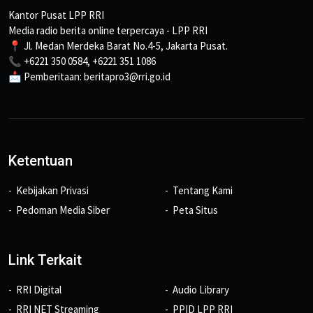
Kantor Pusat LPP RRI
Media radio berita online terpercaya - LPP RRI
📍 Jl. Medan Merdeka Barat No.4-5, Jakarta Pusat.
📞 +6221 350 0584, +6221 351 1086
📩 Pemberitaan: beritapro3@rri.go.id
Ketentuan
Kebijakan Privasi
Tentang Kami
Pedoman Media Siber
Peta Situs
Link Terkait
RRI Digital
Audio Library
RRI NET Streaming
PPID LPP RRI