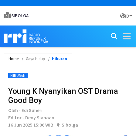
SIBOLGA
ID
Home
Gaya Hidup
Hiburan
HIBURAN
Young K Nyanyikan OST Drama
Good Boy
Oleh - Edi Suheri
Editor - Deny Siahaan
16 Jun 2025 15:06 WIB
Sibolga