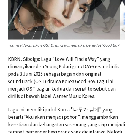
Young K Nyanyikan OST Drama komedi aksi berjudul ‘Good Boy’
KBRN, Sibolga: Lagu "Love Will Find a Way" yang
dinyanyikan oleh Young K dari grup DAY6 resmi dirilis
pada 8 Juni 2025 sebagai bagian dari original
soundtrack (OST) drama Korea Good Boy. Lagu ini
menjadi OST bagian kedua dari serial tersebut dan
dirilis di bawah label Warner Music Korea.
Lagu ini memiliki judul Korea "나무가 될게" yang
berarti “Aku akan menjadi pohon”, menggambarkan
kesetiaan dan kehangatan seseorang yang siap menjadi
tempat bersandar bagi orang yang dicintainya. Melodi