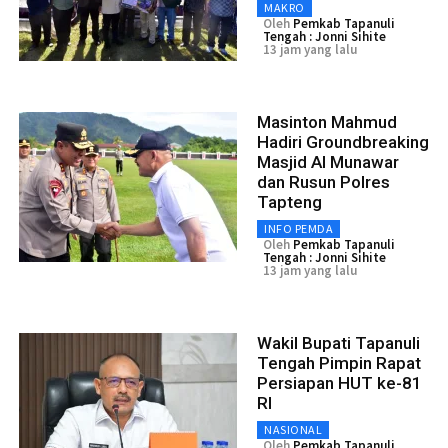
MAKRO
Oleh
Pemkab Tapanuli
Tengah : Jonni Sihite
13 jam yang lalu
Masinton Mahmud
Hadiri Groundbreaking
Masjid Al Munawar
dan Rusun Polres
Tapteng
INFO PEMDA
Oleh
Pemkab Tapanuli
Tengah : Jonni Sihite
13 jam yang lalu
Wakil Bupati Tapanuli
Tengah Pimpin Rapat
Persiapan HUT ke-81
RI
NASIONAL
Oleh
Pemkab Tapanuli