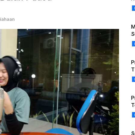
Siahaan
M
S
P
T
P
T
S