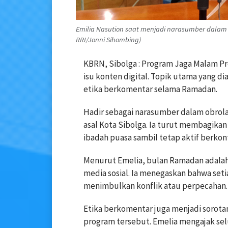
Emilia Nasution saat menjadi narasumber dalam p
RRI/Jonni Sihombing)
KBRN, Sibolga : Program Jaga Malam Pr
isu konten digital. Topik utama yang d
etika berkomentar selama Ramadan.
Hadir sebagai narasumber dalam obrolan
asal Kota Sibolga. Ia turut membagik
ibadah puasa sambil tetap aktif berkon
Menurut Emelia, bulan Ramadan adalah 
media sosial. Ia menegaskan bahwa set
menimbulkan konflik atau perpecahan.
Etika berkomentar juga menjadi sorota
program tersebut. Emelia mengajak sel