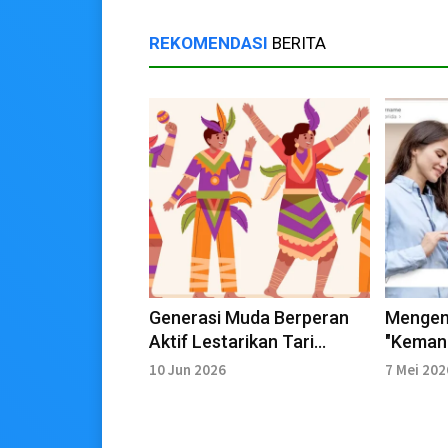
REKOMENDASI
BERITA
Generasi Muda Berperan
Mengem
Aktif Lestarikan Tari
"Kemanu
Nusantara
Kepalsu
10 Jun 2026
7 Mei 202