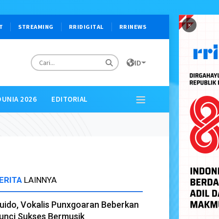
×
T
STREAMING
RRIDIGITAL
RRINEWS
ID
DUNIA 2026
EDITORIAL
ERITA
LAINNYA
uido, Vokalis Punxgoaran Beberkan
unci Sukses Bermusik