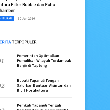
ntara Filter Bubble dan Echo
hamber
30 Jun 2026
HIBURAN
ERITA
TERPOPULER
Pemerintah Optimalkan
01
Pemulihan Wilayah Terdampak
Banjir di Tapteng
Bupati Tapanuli Tengah
02
Salurkan Bantuan Alsintan dan
Bibit Hortikultura
Pemkab Tapanuli Tengah
03