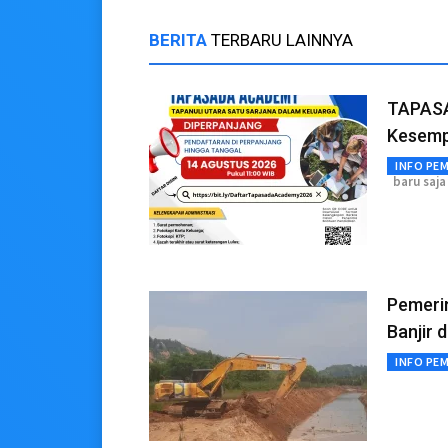
BERITA
TERBARU LAINNYA
TAPASA
Kesemp
INFO PE
baru saja
Pemeri
Banjir 
INFO PE