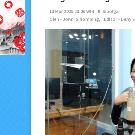
13 Mar 2025 23:06 WIB
Sibolga
Oleh - Jonni Sihombing,
Editor - Deny 