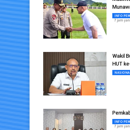
Munawa
INFO PE
7 jam yan
Wakil B
HUT ke
NASIONA
Pemkab
INFO PE
7 jam yan