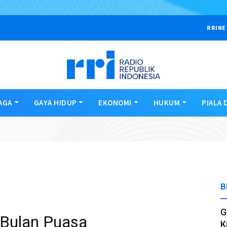
RRINE
AGA
GAYA HIDUP
EKONOMI
HUKUM
PIALA 
B
G
i Bulan Puasa
K