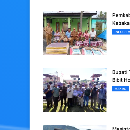
Pemkab
Kebakar
INFO PE
Bupati 
Bibit H
MAKRO
Masint