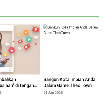
balikan
Bangun Kota Impian Anda
siaan" di tengah
Dalam Game TheoTown
an Digital
6
21 Jan 2026