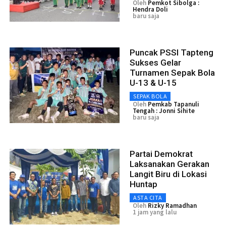
Oleh
Pemkot Sibolga :
Hendra Doli
baru saja
Puncak PSSI Tapteng
Sukses Gelar
Turnamen Sepak Bola
U-13 & U-15
SEPAK BOLA
Oleh
Pemkab Tapanuli
Tengah : Jonni Sihite
baru saja
Partai Demokrat
Laksanakan Gerakan
Langit Biru di Lokasi
Huntap
ASTA CITA
Oleh
Rizky Ramadhan
1 jam yang lalu