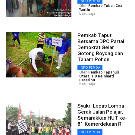
INFO PEMDA
Oleh
Pemkab Toba : Cici
Yanthi
baru saja
Pemkab Taput
Bersama DPC Partai
Demokrat Gelar
Gotong Royong dan
Tanam Pohon
INFO PEMDA
Oleh
Pemkab Tapanuli
Utara: T B Reinhard
Pasaribu
baru saja
Syukri Lepas Lomba
Gerak Jalan Pelajar,
Semarakkan HUT ke-
81 Kemerdekaan RI
INFO PEMDA