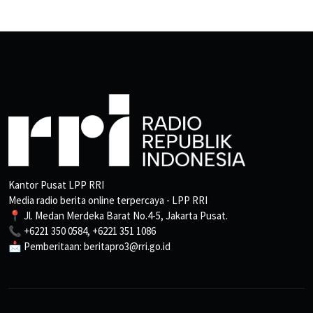
Kantor Pusat LPP RRI
Media radio berita online terpercaya - LPP RRI
📍 Jl. Medan Merdeka Barat No.4-5, Jakarta Pusat.
📞 +6221 350 0584, +6221 351 1086
📩 Pemberitaan: beritapro3@rri.go.id